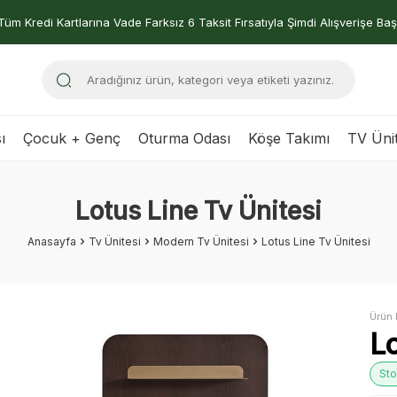
Tüm Kredi Kartlarına Vade Farksız 6 Taksit Fırsatıyla Şimdi Alışverişe Baş
ı
Çocuk + Genç
Oturma Odası
Köşe Takımı
TV Ünit
Lotus Line Tv Ünitesi
Anasayfa
Tv Ünitesi
Modern Tv Ünitesi
Lotus Line Tv Ünitesi
Ürün 
Lo
Sto