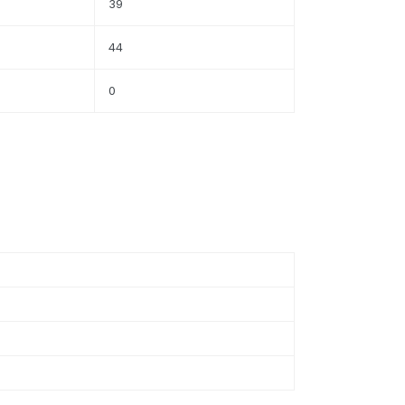
39
44
0