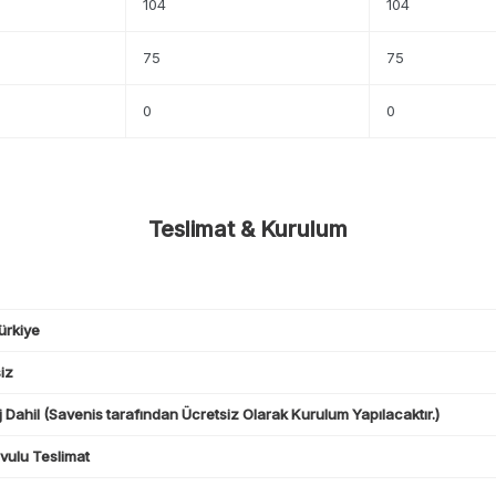
104
104
75
75
0
0
Teslimat & Kurulum
ürkiye
iz
 Dahil (Savenis tarafından Ücretsiz Olarak Kurulum Yapılacaktır.)
ulu Teslimat