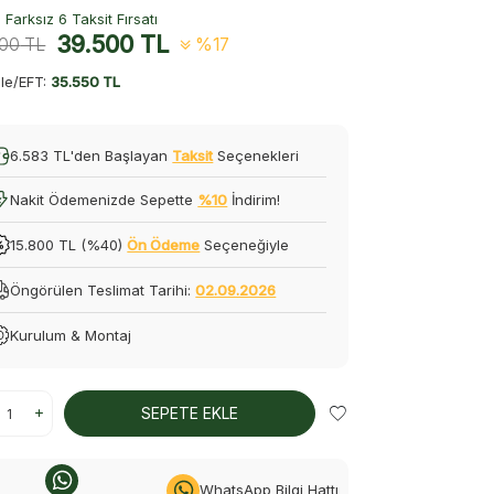
Farksız 6 Taksit Fırsatı
39.500
TL
500
TL
%17
le/EFT:
35.550 TL
6.583 TL'den Başlayan
Taksit
Seçenekleri
Nakit Ödemenizde Sepette
%10
İndirim!
15.800 TL (%40)
Ön Ödeme
Seçeneğiyle
Öngörülen Teslimat Tarihi:
02.09.2026
Kurulum & Montaj
SEPETE EKLE
WhatsApp Bilgi Hattı