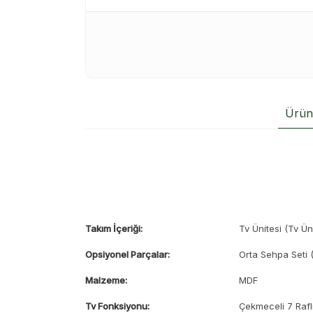
Ürün 
Takım İçeriği:
Tv Ünitesi (Tv Üni
Opsiyonel Parçalar:
Orta Sehpa Seti
Malzeme:
MDF
Tv Fonksiyonu:
Çekmeceli 7 Rafl