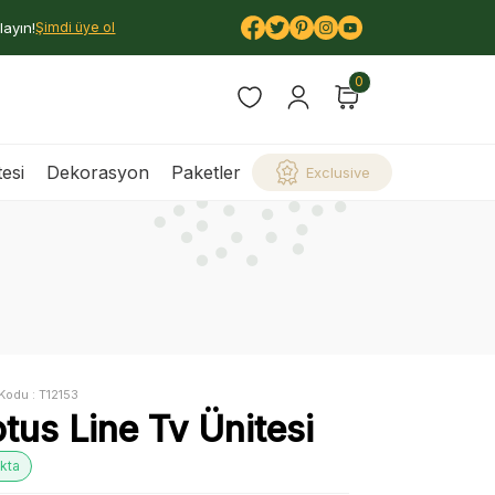
layın!
Şimdi üye ol
0
esi
Dekorasyon
Paketler
Exclusive
Kodu :
T12153
tus Line Tv Ünitesi
kta