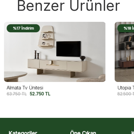
Benzer Ürünler
%18 İndirim
Utopia Tv Ünitesi
M
82.500
TL
67.500
TL
13
Kategoriler
Öne Çıkan