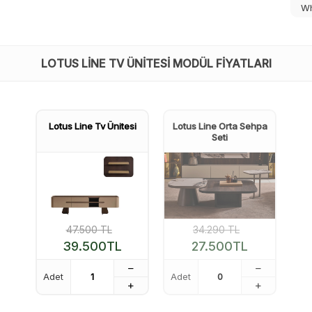
Wh
LOTUS LINE TV ÜNITESI MODÜL FIYATLARI
Lotus Line Tv Ünitesi
Lotus Line Orta Sehpa
Seti
47.500
TL
34.290
TL
39.500
TL
27.500
TL
Adet
Adet