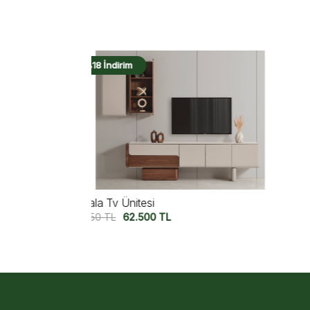
%17 İndirim
Almata Tv Ünitesi
63.750
TL
52.750
TL