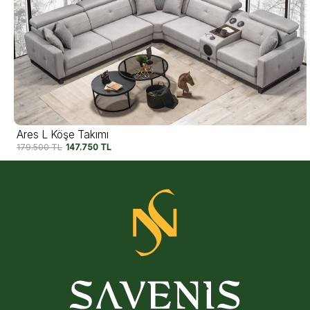
Ares L Köşe Takımı
179.500
TL
147.750
TL