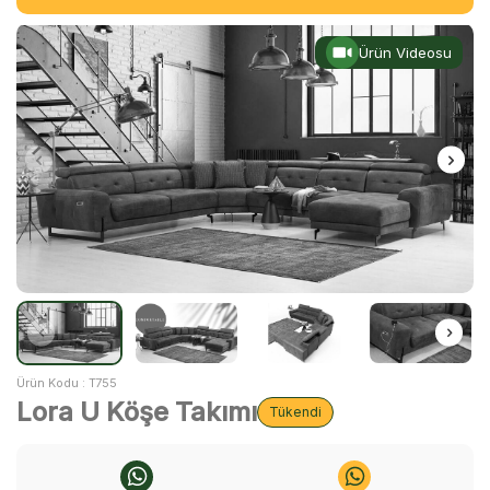
Ürün Videosu
Ürün Kodu :
T755
Lora U Köşe Takımı
Tükendi