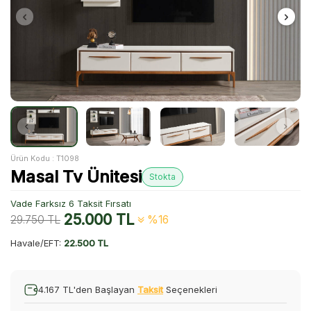
Ürün Kodu :
T1098
Masal Tv Ünitesi
Stokta
Vade Farksız 6 Taksit Fırsatı
25.000
TL
29.750
TL
%16
Havale/EFT:
22.500 TL
4.167 TL'den Başlayan
Taksit
Seçenekleri