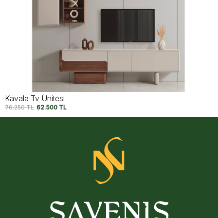
Almata Tv Ünitesi
63.750
TL
52.750
TL