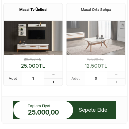
Masal Tv Ünitesi
Masal Orta Sehpa
29.750
TL
15.000
TL
25.000
TL
12.500
TL
Adet
Adet
Toplam Fiyat
Sepete Ekle
25.000,00