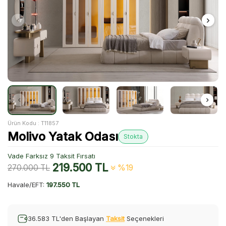
Ürün Kodu :
T11857
Molivo Yatak Odası
Stokta
Vade Farksız 9 Taksit Fırsatı
219.500
TL
270.000
TL
%19
Havale/EFT:
197.550 TL
36.583 TL'den Başlayan
Taksit
Seçenekleri