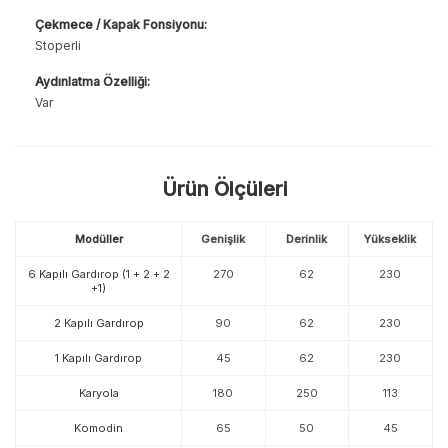
Çekmece / Kapak Fonsiyonu:
Stoperli
Aydınlatma Özelliği:
Var
Ürün Ölçüleri
Modüller
Genişlik
Derinlik
Yükseklik
6 Kapılı Gardırop (1 + 2 + 2
270
62
230
+1)
2 Kapılı Gardırop
90
62
230
1 Kapılı Gardırop
45
62
230
Karyola
180
250
113
Komodin
65
50
45