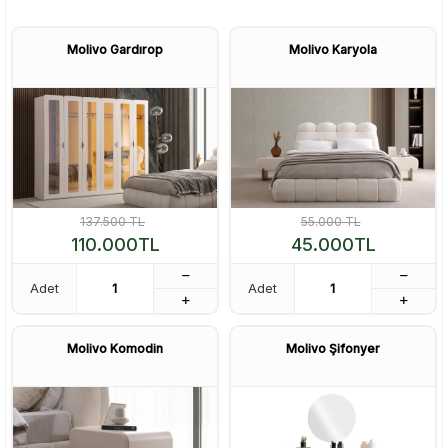
Molivo Gardırop
Molivo Karyola
137.500
TL
55.000
TL
110.000
TL
45.000
TL
Adet
Adet
Molivo Komodin
Molivo Şifonyer