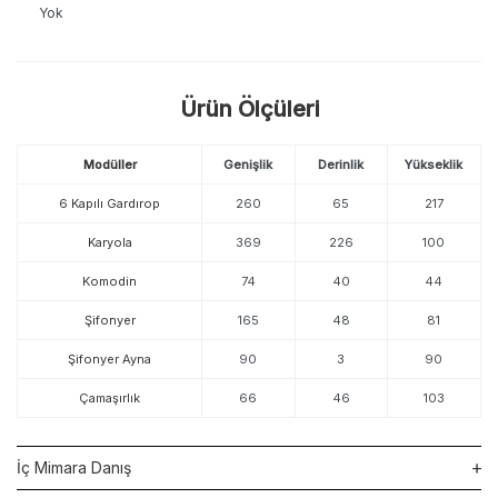
Yok
Ürün Ölçüleri
Modüller
Genişlik
Derinlik
Yükseklik
6 Kapılı Gardırop
260
65
217
Karyola
369
226
100
Komodin
74
40
44
Şifonyer
165
48
81
Şifonyer Ayna
90
3
90
Çamaşırlık
66
46
103
İç Mimara Danış