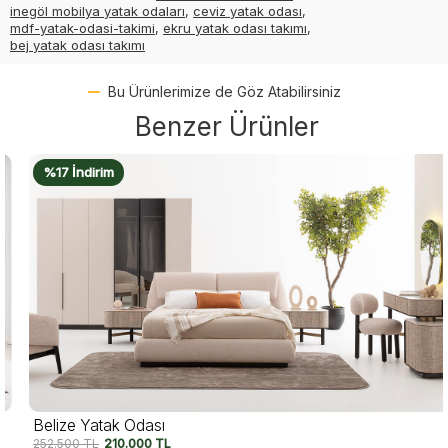
inegöl mobilya yatak odaları
,
ceviz yatak odası
,
mdf-yatak-odasi-takimi
,
ekru yatak odası takımı
,
bej yatak odası takımı
Bu Ürünlerimize de Göz Atabilirsiniz
Benzer Ürünler
%17 İndirim
Belize Yatak Odası
252.500
TL
210.000
TL