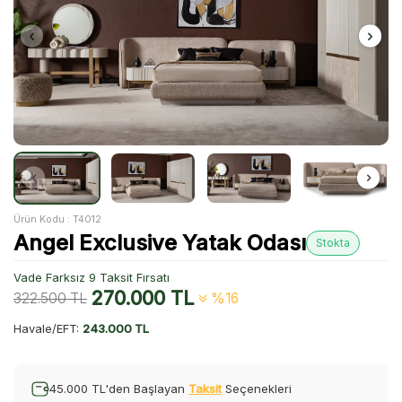
Ürün Kodu :
T4012
Angel Exclusive Yatak Odası
Stokta
Vade Farksız 9 Taksit Fırsatı
270.000
TL
322.500
TL
%16
Havale/EFT:
243.000 TL
45.000 TL'den Başlayan
Taksit
Seçenekleri