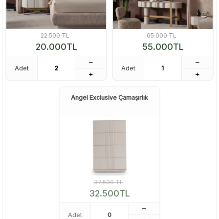
22.500
TL
65.000
TL
20.000
TL
55.000
TL
Adet
Adet
Angel Exclusive Çamaşırlık
37.500
TL
32.500
TL
Adet