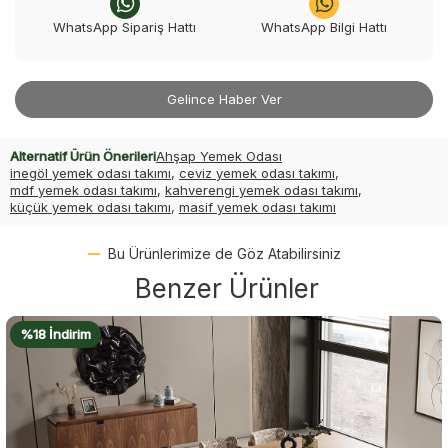
WhatsApp Sipariş Hattı
WhatsApp Bilgi Hattı
Gelince Haber Ver
Alternatif Ürün Önerileri
Ahşap Yemek Odası
inegöl yemek odası takımı
,
ceviz yemek odası takımı
,
mdf yemek odası takımı
,
kahverengi yemek odası takımı
,
küçük yemek odası takımı
,
masif yemek odası takımı
Bu Ürünlerimize de Göz Atabilirsiniz
Benzer Ürünler
%18 İndirim