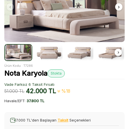
Ürün Kodu :
T7286
Nota Karyola
Stokta
Vade Farksız 6 Taksit Fırsatı
42.000
TL
51.000
TL
%18
Havale/EFT:
37.800 TL
7.000 TL'den Başlayan
Taksit
Seçenekleri