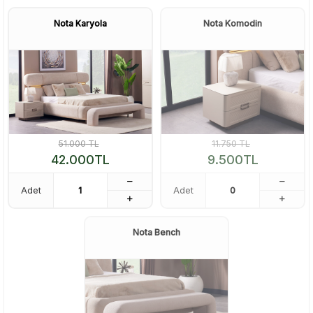
Nota Karyola
Nota Komodin
51.000
TL
11.750
TL
42.000
TL
9.500
TL
Adet
Adet
Nota Bench