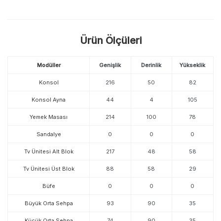
Ürün Ölçüleri
Modüller
Genişlik
Derinlik
Yükseklik
Konsol
216
50
82
Konsol Ayna
44
4
105
Yemek Masası
214
100
78
Sandalye
0
0
0
Tv Ünitesi Alt Blok
217
48
58
Tv Ünitesi Üst Blok
88
58
29
Büfe
0
0
0
Büyük Orta Sehpa
93
90
35
Küçük Orta Sehpa
74
90
35