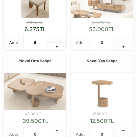
7.375
TL
67.500
TL
6.375
TL
55.000
TL
Adet
Adet
Novel Orta Sehpa
Novel Yan Sehpa
45.000
TL
17.500
TL
39.500
TL
12.500
TL
Adet
Adet