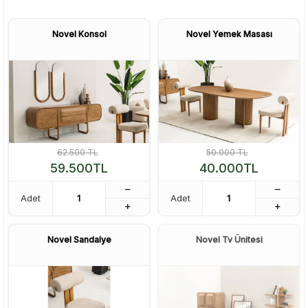
Novel Konsol
Novel Yemek Masası
62.500
TL
50.000
TL
59.500
TL
40.000
TL
Adet
Adet
Novel Sandalye
Novel Tv Ünitesi