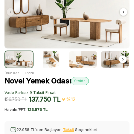
Ürün Kodu :
T7228
Novel Yemek Odası
Stokta
Vade Farksız 9 Taksit Fırsatı
137.750
TL
156.750
TL
%12
Havale/EFT:
123.975 TL
22.958 TL'den Başlayan
Taksit
Seçenekleri