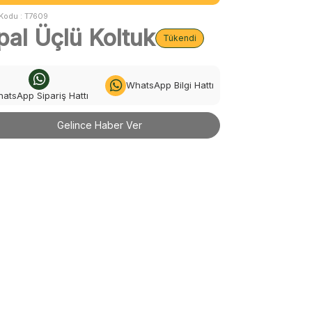
Kodu :
T7609
pal Üçlü Koltuk
Tükendi
WhatsApp Bilgi Hattı
atsApp Sipariş Hattı
Gelince Haber Ver