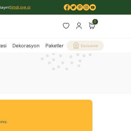
layın!
Şimdi üye ol
0
esi
Dekorasyon
Paketler
Exclusive
k
iniz.