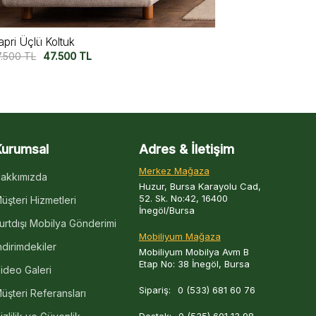
iura Üçlü Koltuk V2
Miura Üçlü K
7.500
TL
47.500
TL
57.500
TL
47
Kurumsal
Adres & İletişim
Merkez Mağaza
akkımızda
Huzur, Bursa Karayolu Cad,
52. Sk. No:42, 16400
üşteri Hizmetleri
İnegöl/Bursa
urtdışı Mobilya Gönderimi
Mobiliyum Mağaza
ndirimdekiler
Mobiliyum Mobilya Avm B
Etap No: 38 İnegöl, Bursa
ideo Galeri
Sipariş:
0 (533) 681 60 76
üşteri Referansları
Destek:
0 (535) 601 13 98