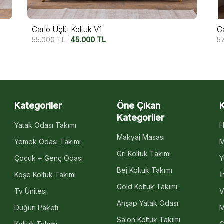
Capri Üçlü Koltuk
M
57.500
TL
47.500
TL
5
Kategoriler
Öne Çıkan
Kategoriler
Yatak Odası Takımı
H
Makyaj Masası
Yemek Odası Takımı
M
Gri Koltuk Takımı
Çocuk + Genç Odası
Y
Bej Koltuk Takımı
Köşe Koltuk Takımı
İ
Gold Koltuk Takımı
Tv Ünitesi
V
Ahşap Yatak Odası
Düğün Paketi
M
Salon Koltuk Takımı