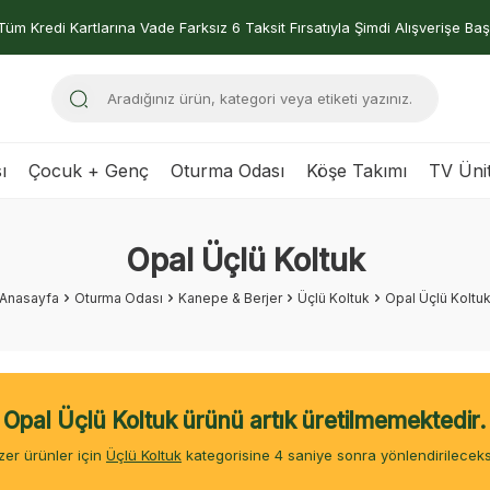
Tüm Kredi Kartlarına Vade Farksız 6 Taksit Fırsatıyla Şimdi Alışverişe Baş
ı
Çocuk + Genç
Oturma Odası
Köşe Takımı
TV Ünit
Opal Üçlü Koltuk
Anasayfa
Oturma Odası
Kanepe & Berjer
Üçlü Koltuk
Opal Üçlü Koltu
Opal Üçlü Koltuk ürünü artık üretilmemektedir.
er ürünler için
Üçlü Koltuk
kategorisine
4
saniye sonra yönlendirileceks