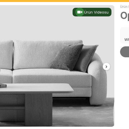
Ürün 
Ürün Videosu
O
Wh