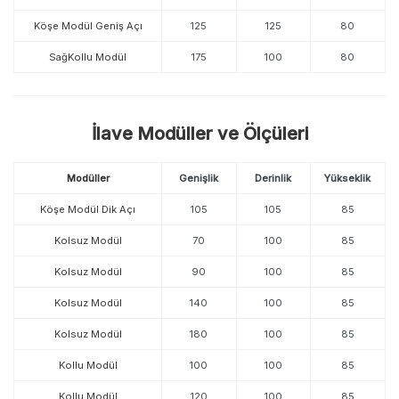
Köşe Modül Geniş Açı
125
125
80
SağKollu Modül
175
100
80
İlave Modüller ve Ölçüleri
Modüller
Genişlik
Derinlik
Yükseklik
Köşe Modül Dik Açı
105
105
85
Kolsuz Modül
70
100
85
Kolsuz Modül
90
100
85
Kolsuz Modül
140
100
85
Kolsuz Modül
180
100
85
Kollu Modül
100
100
85
Kollu Modül
120
100
85