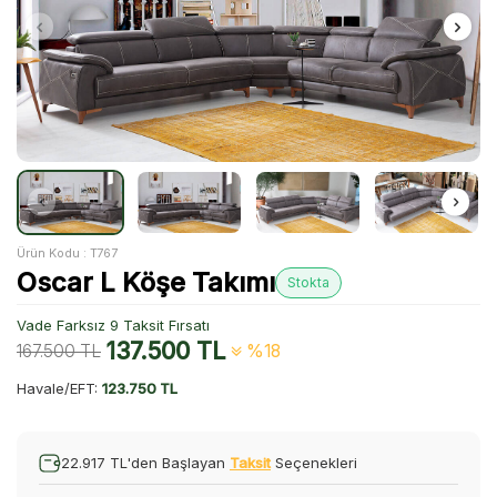
Ürün Kodu :
T767
Oscar L Köşe Takımı
Stokta
Vade Farksız 9 Taksit Fırsatı
137.500
TL
167.500
TL
%18
Havale/EFT:
123.750 TL
22.917 TL'den Başlayan
Taksit
Seçenekleri