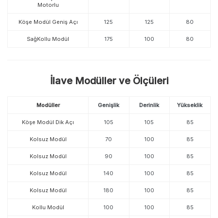
Motorlu
Köşe Modül Geniş Açı
125
125
80
SağKollu Modül
175
100
80
İlave Modüller ve Ölçüleri
Modüller
Genişlik
Derinlik
Yükseklik
Köşe Modül Dik Açı
105
105
85
Kolsuz Modül
70
100
85
Kolsuz Modül
90
100
85
Kolsuz Modül
140
100
85
Kolsuz Modül
180
100
85
Kollu Modül
100
100
85