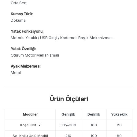
Orta Sert
Kumaş Türü:
Dokuma
Yatak Fonksiyonu:
Motorlu Yataklı / USB Girişi / Kademeli Başlık Mekanizması
Yatak Özelliği:
Oturum Motor Mekanizmalı
Ayak Malzemesi:
Metal
Ürün Ölçüleri
Modüller
Genişlik
Derinlik
Yükseklik
Köşe Koltuk
335*300
100
80
Sol Kollu Üçlü Modül
210
100
80