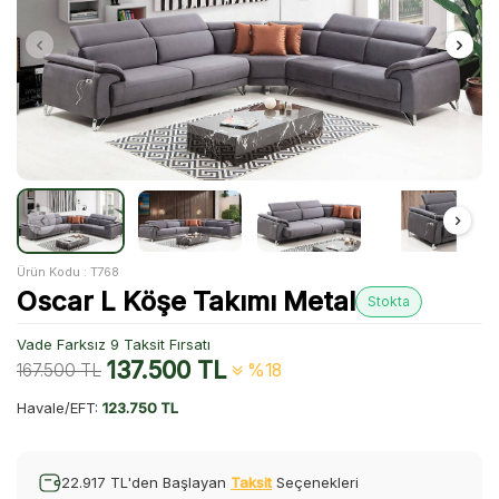
Ürün Kodu :
T768
Oscar L Köşe Takımı Metal
Stokta
Vade Farksız 9 Taksit Fırsatı
137.500
TL
167.500
TL
%18
Havale/EFT:
123.750 TL
22.917 TL'den Başlayan
Taksit
Seçenekleri