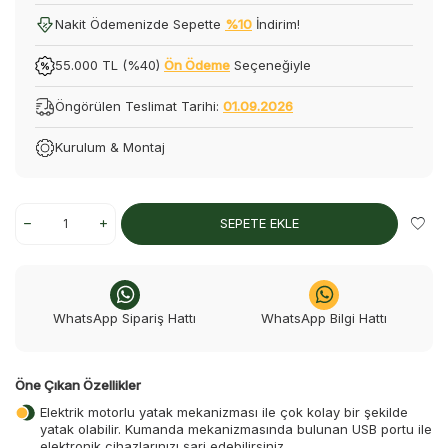
Nakit Ödemenizde Sepette
%10
İndirim!
55.000 TL (%40)
Ön Ödeme
Seçeneğiyle
Öngörülen Teslimat Tarihi:
01.09.2026
Kurulum & Montaj
SEPETE EKLE
WhatsApp Sipariş Hattı
WhatsApp Bilgi Hattı
Öne Çıkan Özellikler
Elektrik motorlu yatak mekanizması ile çok kolay bir şekilde
yatak olabilir. Kumanda mekanizmasında bulunan USB portu ile
elektronik cihazlarınızı şarj edebilirsiniz.