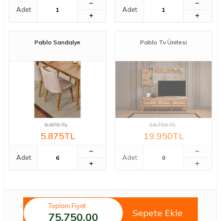
Adet
Adet
Pablo Sandalye
Pablo Tv Ünitesi
6.875
TL
24.750
TL
5.875
TL
19.950
TL
Adet
Adet
Toplam Fiyat
Sepete Ekle
75.750,00