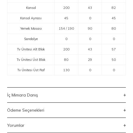
Konsol
200
43
82
Konsol Aynası
45
0
45
Yemek Masası
154 / 190
90
80
Sandalye
0
0
0
Tv Ünitesi Alt Blok
200
43
57
Tv Ünitesi Üst Blok
80
29
50
Tv Ünitesi Üst Raf
130
0
0
İç Mimara Danış
Ödeme Seçenekleri
Yorumlar