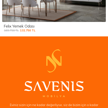
Felix Yemek Odası
169.750
TL
132.750
TL
Eviniz sizin için ne kadar değerliyse, siz de bizim için o kadar