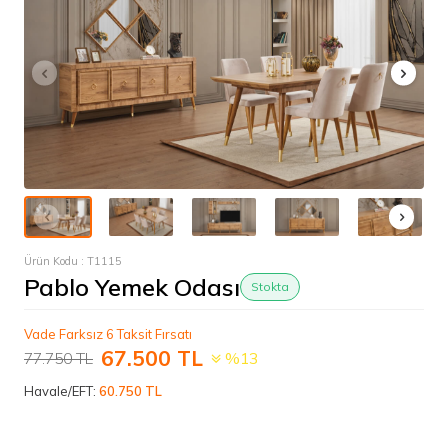
Ürün Kodu :
T1115
Pablo Yemek Odası
Stokta
Vade Farksız 6 Taksit Fırsatı
67.500
TL
77.750
TL
%13
Havale/EFT:
60.750 TL