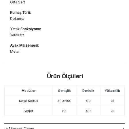
Orta Sert
Kumaş Türü:
Dokuma
Yatak Fonksiyonu:
Yataksız
Ayak Malzemesi:
Metal
Ürün Ölçüleri
Modüller
Genişlik
Derinlik
Yükseklik
Köşe Koltuk
300*150
90
75
Berjer
85
90
75
İç Mimara Danış