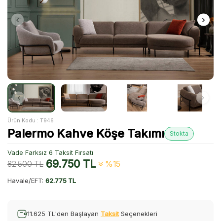
Ürün Kodu :
T946
Palermo Kahve Köşe Takımı
Stokta
Vade Farksız 6 Taksit Fırsatı
69.750
TL
82.500
TL
%15
Havale/EFT:
62.775 TL
11.625 TL'den Başlayan
Taksit
Seçenekleri