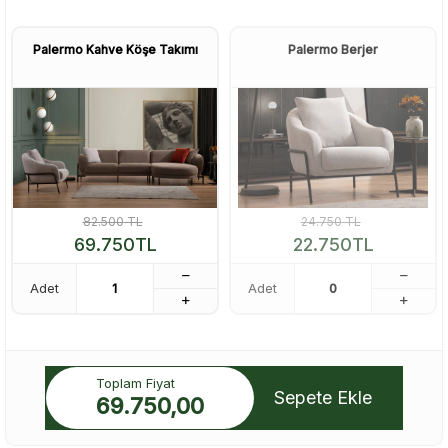
Palermo Kahve Köşe Takımı
Palermo Berjer
82.500
TL
24.750
TL
69.750
TL
22.750
TL
Adet
Adet
Toplam Fiyat
Sepete Ekle
69.750,00