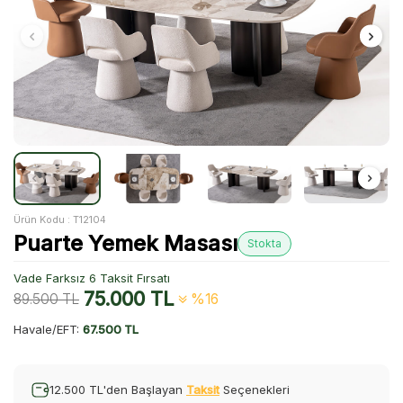
Ürün Kodu :
T12104
Puarte Yemek Masası
Stokta
Vade Farksız 6 Taksit Fırsatı
75.000
TL
89.500
TL
%16
Havale/EFT:
67.500 TL
12.500 TL'den Başlayan
Taksit
Seçenekleri