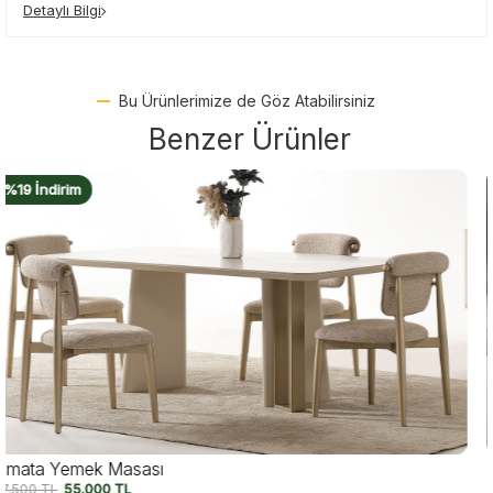
Detaylı Bilgi
Bu Ürünlerimize de Göz Atabilirsiniz
Benzer Ürünler
%18 İndirim
Averon Seramikli Yemek Masası
69.750
TL
57.500
TL