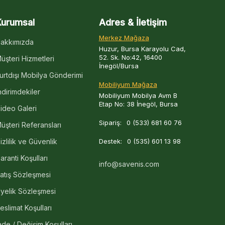
Kurumsal
Adres & İletişim
Merkez Mağaza
akkımızda
Huzur, Bursa Karayolu Cad,
52. Sk. No:42, 16400
üşteri Hizmetleri
İnegöl/Bursa
urtdışı Mobilya Gönderimi
Mobiliyum Mağaza
ndirimdekiler
Mobiliyum Mobilya Avm B
Etap No: 38 İnegöl, Bursa
ideo Galeri
Sipariş:
0 (533) 681 60 76
üşteri Referansları
izlilik ve Güvenlik
Destek:
0 (535) 601 13 98
aranti Koşulları
info@savenis.com
atış Sözleşmesi
yelik Sözleşmesi
eslimat Koşulları
ade / Değişim Koşulları