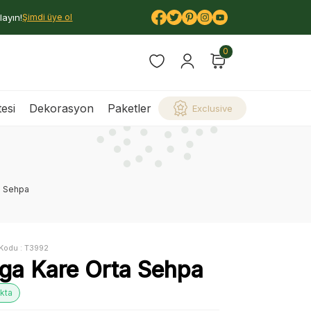
layın!
Şimdi üye ol
0
esi
Dekorasyon
Paketler
Exclusive
a Sehpa
Kodu :
T3992
iga Kare Orta Sehpa
kta