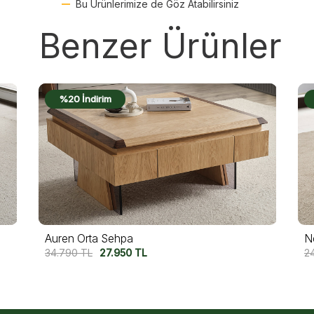
Bu Ürünlerimize de Göz Atabilirsiniz
Benzer Ürünler
%20 İndirim
Nosta Orta Sehpa
V
24.490
TL
19.500
TL
2