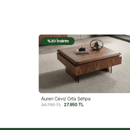
%20 İndirim
Auren Orta Sehpa
34.790
TL
27.950
TL