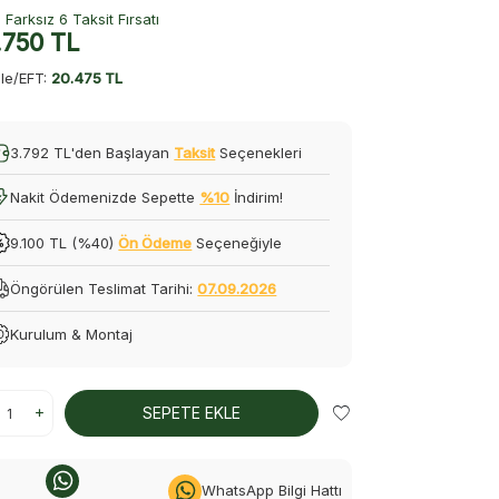
Farksız 6 Taksit Fırsatı
.750
TL
le/EFT:
20.475 TL
3.792 TL'den Başlayan
Taksit
Seçenekleri
Nakit Ödemenizde Sepette
%10
İndirim!
9.100 TL (%40)
Ön Ödeme
Seçeneğiyle
Öngörülen Teslimat Tarihi:
07.09.2026
Kurulum & Montaj
SEPETE EKLE
WhatsApp Bilgi Hattı