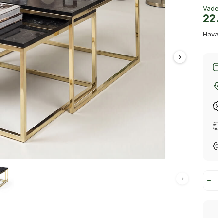
Vade 
22
Hava