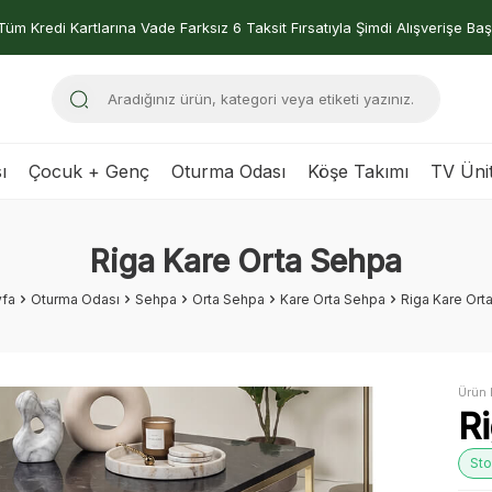
Tüm Kredi Kartlarına Vade Farksız 6 Taksit Fırsatıyla Şimdi Alışverişe Baş
ı
Çocuk + Genç
Oturma Odası
Köşe Takımı
TV Ünit
Riga Kare Orta Sehpa
fa
Oturma Odası
Sehpa
Orta Sehpa
Kare Orta Sehpa
Riga Kare Ort
Ürün 
R
Sto