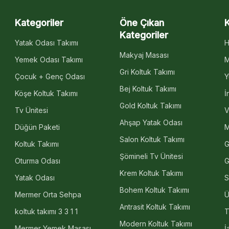
Kategoriler
Öne Çıkan
Kategoriler
Yatak Odası Takımı
H
Makyaj Masası
Yemek Odası Takımı
M
Gri Koltuk Takımı
Çocuk + Genç Odası
Y
Bej Koltuk Takımı
Köşe Koltuk Takımı
İ
Gold Koltuk Takımı
Tv Ünitesi
V
Ahşap Yatak Odası
Düğün Paketi
M
Salon Koltuk Takımı
Koltuk Takımı
G
Şömineli Tv Ünitesi
Oturma Odası
G
Krem Koltuk Takımı
Yatak Odası
S
Bohem Koltuk Takımı
Mermer Orta Sehpa
Ü
Antrasit Koltuk Takımı
koltuk takımı 3 3 1 1
T
Modern Koltuk Takımı
Mermer Yemek Masası
İ