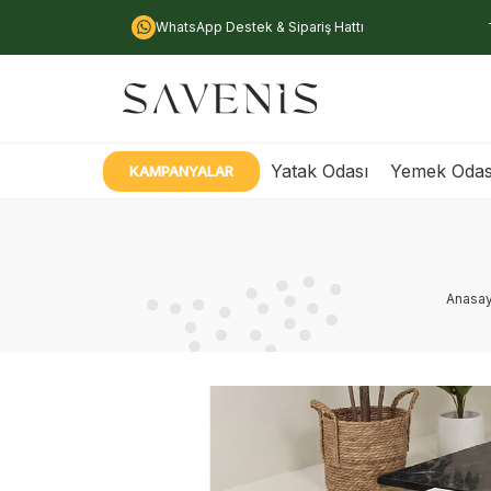
WhatsApp Destek & Sipariş Hattı
Yatak Odası
Yemek Odas
KAMPANYALAR
Anasay