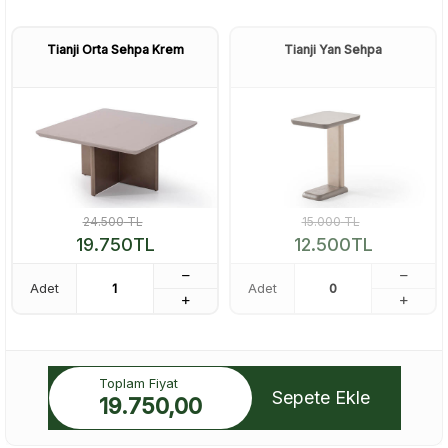
Tianji Orta Sehpa Krem
Tianji Yan Sehpa
24.500
TL
15.000
TL
19.750
TL
12.500
TL
Adet
Adet
Toplam Fiyat
Sepete Ekle
19.750,00