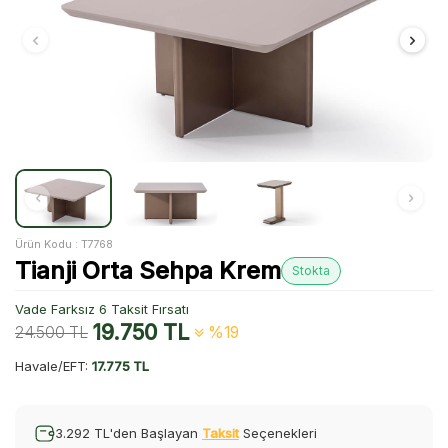
Ürün Kodu :
T7768
Tianji Orta Sehpa Krem
Stokta
Vade Farksız 6 Taksit Fırsatı
19.750
TL
24.500
TL
%19
Havale/EFT:
17.775 TL
3.292 TL'den Başlayan
Taksit
Seçenekleri