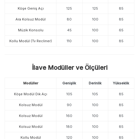
Köşe Geniş Açı
125
125
85
Ara Kolsuz Modül
80
100
85
Müzik Konsolu
45
100
65
Kollu Modül (Tv Recliner)
110
100
85
İlave Modüller ve Ölçüleri
Modüller
Genişlik
Derinlik
Yükseklik
Köşe Modül Dik Açı
105
105
85
Kolsuz Modül
90
100
85
Kolsuz Modül
160
100
85
Kolsuz Modül
180
100
85
Kollu Modül
120
100
85