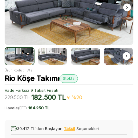
Ürün Kodu :
T749
Rio Köşe Takımı
Stokta
Vade Farksız 9 Taksit Fırsatı
182.500
TL
229.500
TL
%20
Havale/EFT:
164.250 TL
30.417 TL'den Başlayan
Taksit
Seçenekleri