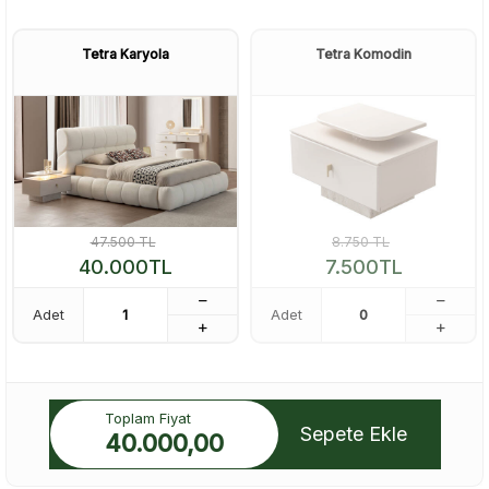
Tetra Karyola
Tetra Komodin
47.500
TL
8.750
TL
40.000
TL
7.500
TL
Adet
Adet
Toplam Fiyat
Sepete Ekle
40.000,00