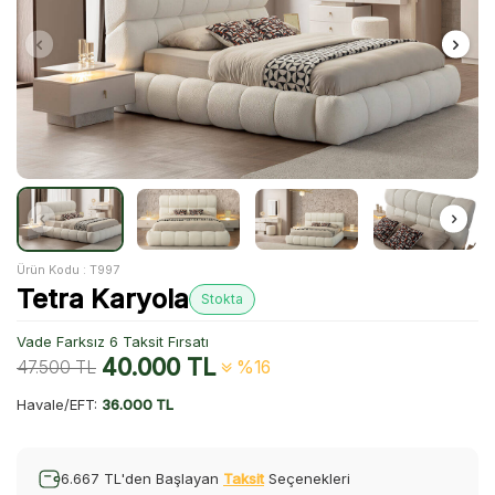
Ürün Kodu :
T997
Tetra Karyola
Stokta
Vade Farksız 6 Taksit Fırsatı
40.000
TL
47.500
TL
%16
Havale/EFT:
36.000 TL
6.667 TL'den Başlayan
Taksit
Seçenekleri