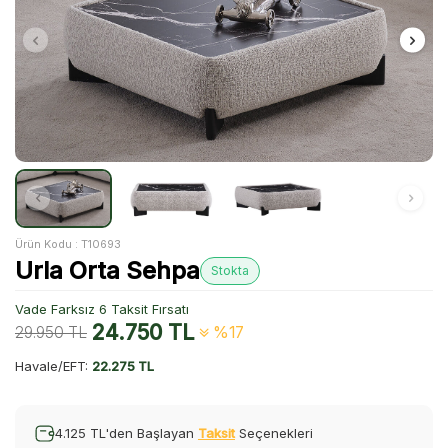
Ürün Kodu :
T10693
Urla Orta Sehpa
Stokta
Vade Farksız 6 Taksit Fırsatı
24.750
TL
29.950
TL
%17
Havale/EFT:
22.275 TL
4.125 TL'den Başlayan
Taksit
Seçenekleri