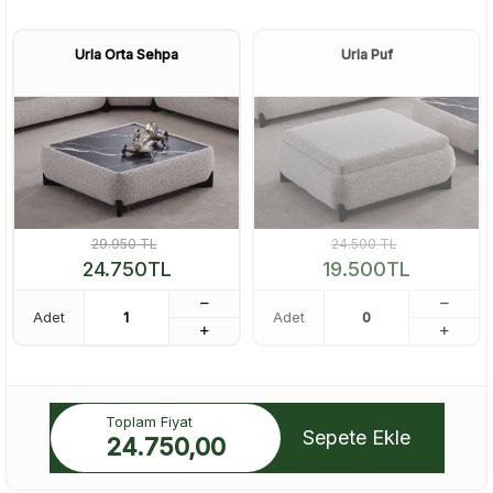
Urla Orta Sehpa
Urla Puf
29.950
TL
24.500
TL
24.750
TL
19.500
TL
Adet
Adet
Toplam Fiyat
Sepete Ekle
24.750,00