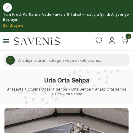
Tüm Kredi Kartlarına Vade Farksız 6 Taksit Fırsatıyla Şimdi Alışverişe
Başlayın!
Şimdi üye ol
0
Urla Orta Sehpa
Anasayfa
Oturma Odası
Sehpa
Orta Sehpa
Ahşap Orta Sehpa
Urla Orta Sehpa