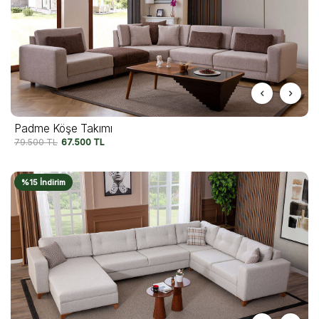
Padme Köşe Takımı
79.500
TL
67.500
TL
%15 İndirim