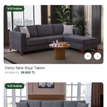
%15 İndirim
Deniz New Köşe Takımı
47.099
TL
39.950
TL
%15 İndirim