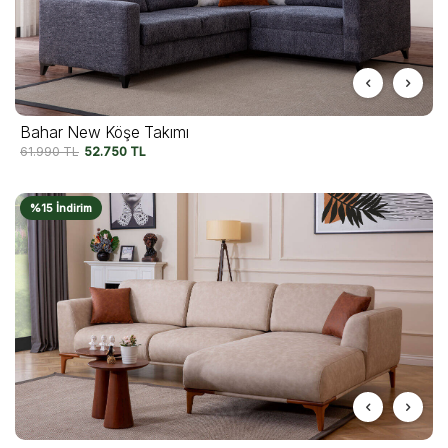
Bahar New Köşe Takımı
61.990
TL
52.750
TL
%15 İndirim