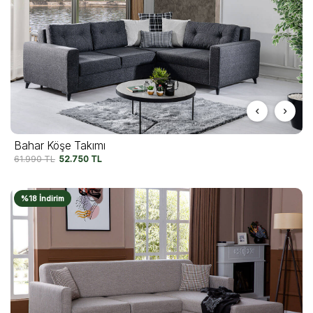
Bahar Köşe Takımı
61.990
TL
52.750
TL
%18 İndirim