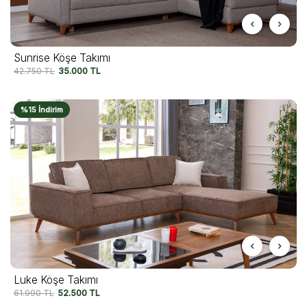
Sunrise Köşe Takımı
42.750
TL
35.000
TL
%15 İndirim
Luke Köşe Takımı
61.990
TL
52.500
TL