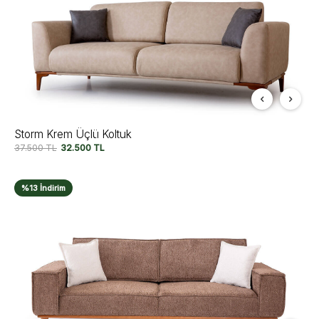
Storm Krem Üçlü Koltuk
37.500
TL
32.500
TL
%13 İndirim