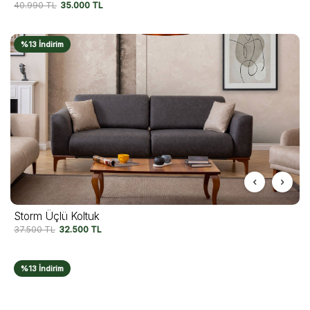
40.990
TL
35.000
TL
%13 İndirim
Storm Üçlü Koltuk
37.500
TL
32.500
TL
%13 İndirim