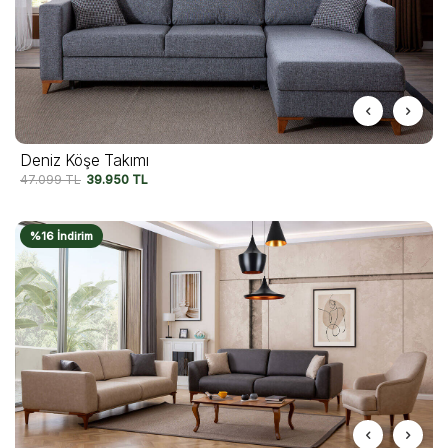
Deniz Köşe Takımı
47.099
TL
39.950
TL
%16 İndirim