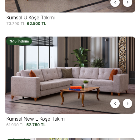
Kumsal U Köşe Takımı
73.290
TL
62.500
TL
%15 İndirim
Kumsal New L Köşe Takımı
61.990
TL
52.750
TL