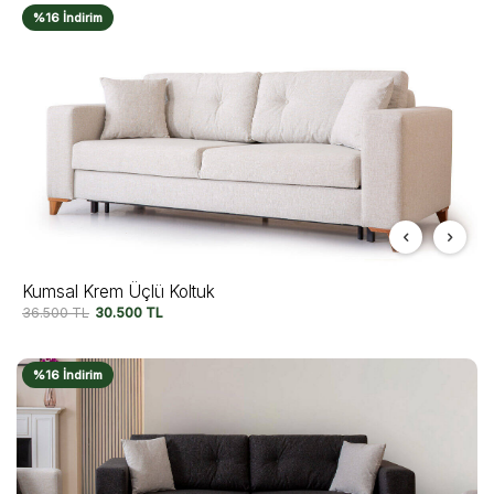
%16 İndirim
Kumsal Krem Üçlü Koltuk
36.500
TL
30.500
TL
%16 İndirim