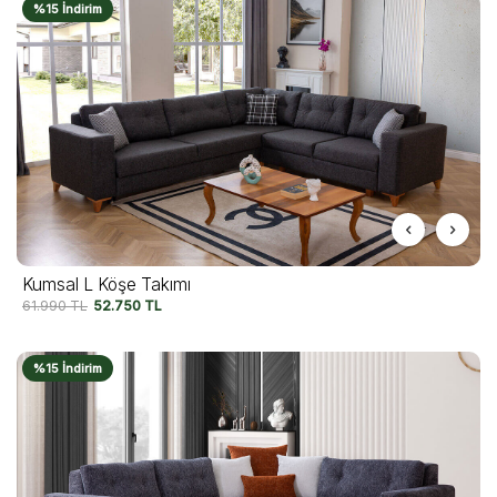
%15 İndirim
Kumsal L Köşe Takımı
61.990
TL
52.750
TL
%15 İndirim