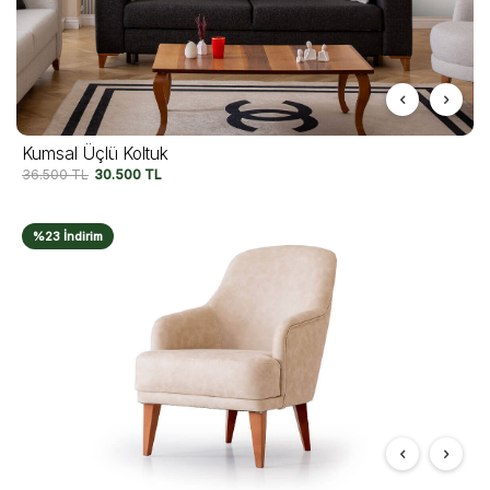
Kumsal Üçlü Koltuk
36.500
TL
30.500
TL
%23 İndirim