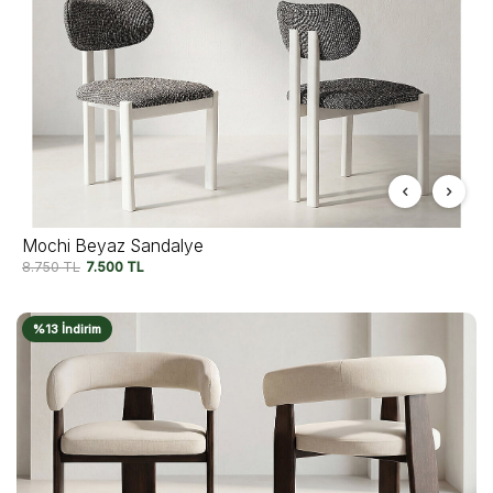
Mochi Beyaz Sandalye
8.750
TL
7.500
TL
%13 İndirim