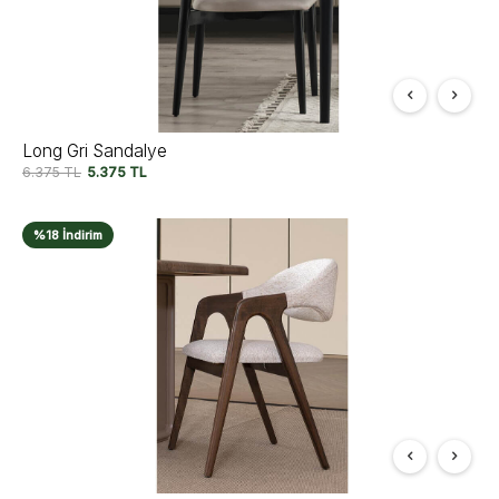
Long Gri Sandalye
6.375
TL
5.375
TL
%18 İndirim