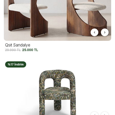
Qsit Sandalye
29.990
TL
25.000
TL
%17 İndirim