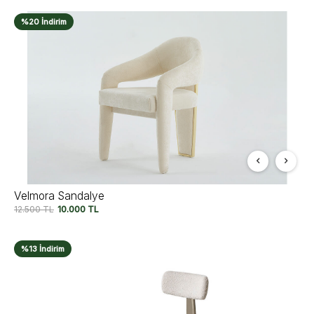
%20 İndirim
Velmora Sandalye
12.500
TL
10.000
TL
%13 İndirim