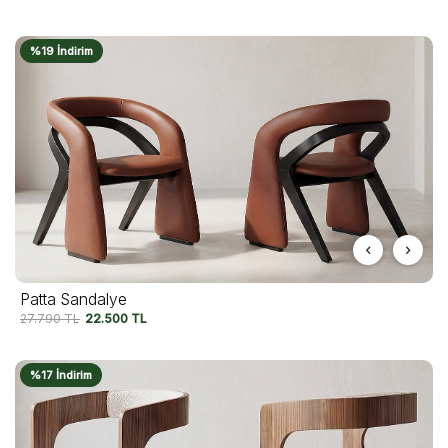
%19 İndirim
Patta Sandalye
27.790
TL
22.500
TL
%17 İndirim