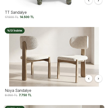
TT Sandalye
17.500
TL
14.500
TL
%13 İndirim
Noya Sandalye
8.950
TL
7.750
TL