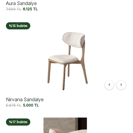
Aura Sandalye
7.500
TL
6.125
TL
%15 İndirim
Nirvana Sandalye
5.875
TL
5.000
TL
%17 İndirim