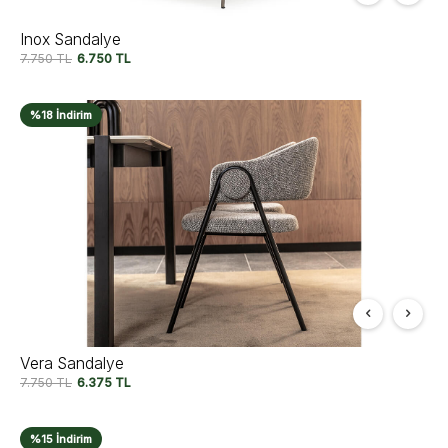
Inox Sandalye
7.750
TL
6.750
TL
%18 İndirim
Vera Sandalye
7.750
TL
6.375
TL
%15 İndirim