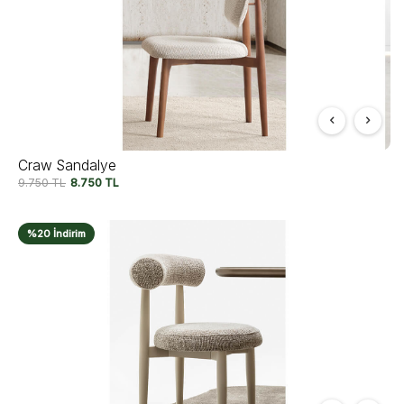
Craw Sandalye
9.750
TL
8.750
TL
%20 İndirim