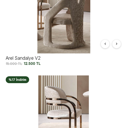
Arel Sandalye V2
15.000
TL
12.500
TL
%17 İndirim