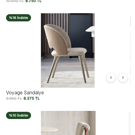
10.000
TL
8.750
TL
%16 İndirim
Voyage Sandalye
9.950
TL
8.375
TL
%10 İndirim