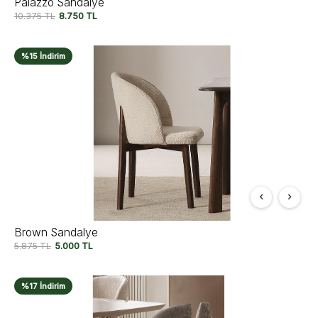
Palazzo Sandalye
10.375
TL
8.750
TL
%15 İndirim
Brown Sandalye
5.875
TL
5.000
TL
%17 İndirim