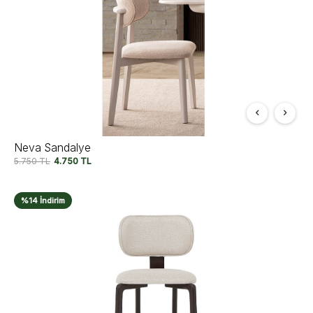
Neva Sandalye
5.750
TL
4.750
TL
%14 İndirim