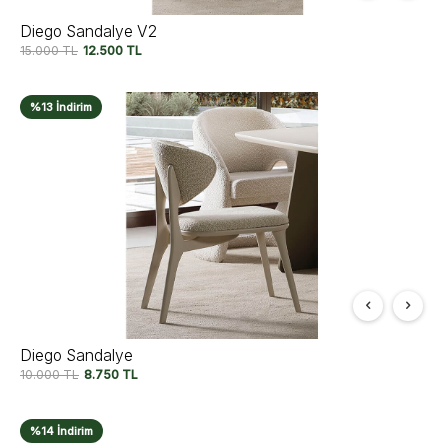
Diego Sandalye V2
15.000
TL
12.500
TL
%13 İndirim
Diego Sandalye
10.000
TL
8.750
TL
%14 İndirim