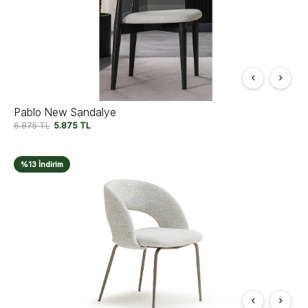
Pablo New Sandalye
6.875
TL
5.875
TL
%13 İndirim