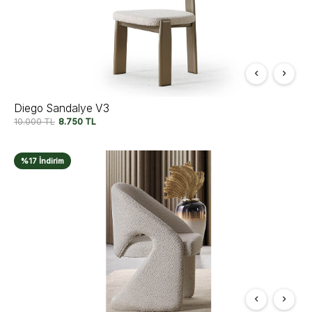
Diego Sandalye V3
10.000
TL
8.750
TL
%17 İndirim