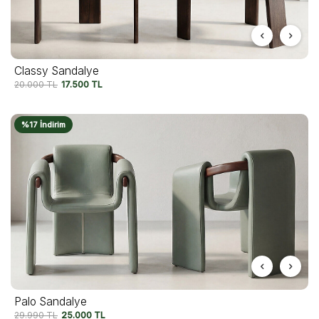
Classy Sandalye
20.000
TL
17.500
TL
%17 İndirim
Palo Sandalye
29.990
TL
25.000
TL