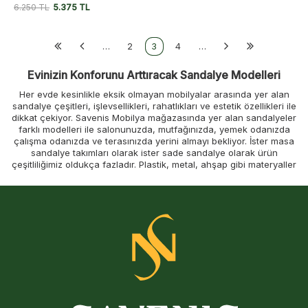
6.250
TL
5.375
TL
…
2
3
4
…
Evinizin Konforunu Arttıracak Sandalye Modelleri
Her evde kesinlikle eksik olmayan mobilyalar arasında yer alan
sandalye çeşitleri, işlevsellikleri, rahatlıkları ve estetik özellikleri ile
dikkat çekiyor. Savenis Mobilya mağazasında yer alan sandalyeler
farklı modelleri ile salonunuzda, mutfağınızda, yemek odanızda
çalışma odanızda ve terasınızda yerini almayı bekliyor. İster masa
sandalye takımları olarak ister sade sandalye olarak ürün
çeşitliliğimiz oldukça fazladır. Plastik, metal, ahşap gibi materyaller
ve estetik aksesuarların birleşimi ile tasarlanmış geniş sandalye
seçeneğini burada bulabilirsiniz. Mutfak sandalyeleri zarif çizgiler
barındıran pek çok farklı model ile sizlerin beğenisine sunuluyor.
Sandalye modelleri geniş ürün çeşitliliğine sahiptir. Sandalye
fiyatları tasarıma, markaya, üretiminde kullanılan materyallere ve
ürün üzerinde yer alan aksesuarlara göre farklı fiyatlarda
olabilmektedir. Ürün seçiminde fiyat kalite dengesini gözeterek
alışverişinizi yapabilirsiniz. Ahşap sandalye
çeşitleri her bütçeye
hitap edecek çeşitliliktedir. Her müşterinin talebini karşılayacak
sandalye modelini mutlaka bulabileceğiniz Savenis Mobilya
mağazası, tasarım harikası, konforlu ve ev dekorasyonunuza