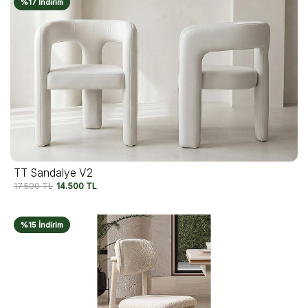
%17 İndirim
TT Sandalye V2
17.500
TL
14.500
TL
%15 İndirim