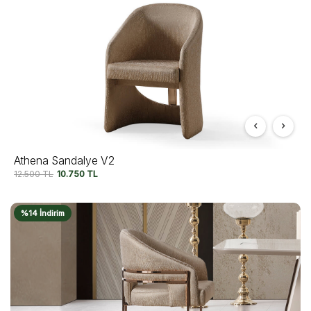
Athena Sandalye V2
12.500
TL
10.750
TL
%14 İndirim