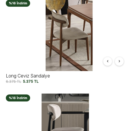
%16 İndirim
Long Ceviz Sandalye
6.375
TL
5.375
TL
%16 İndirim