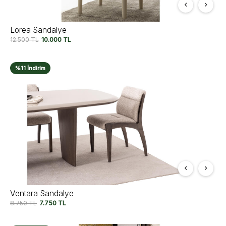
Lorea Sandalye
12.500
TL
10.000
TL
%11 İndirim
Ventara Sandalye
8.750
TL
7.750
TL