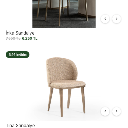
İnka Sandalye
7.500
TL
6.250
TL
%14 İndirim
Tina Sandalye