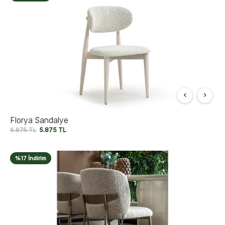
Florya Sandalye
6.875
TL
5.875
TL
%17 İndirim