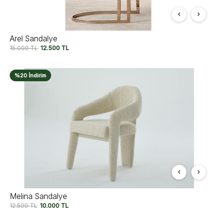
Arel Sandalye
15.000
TL
12.500
TL
%20 İndirim
Melina Sandalye
12.500
TL
10.000
TL