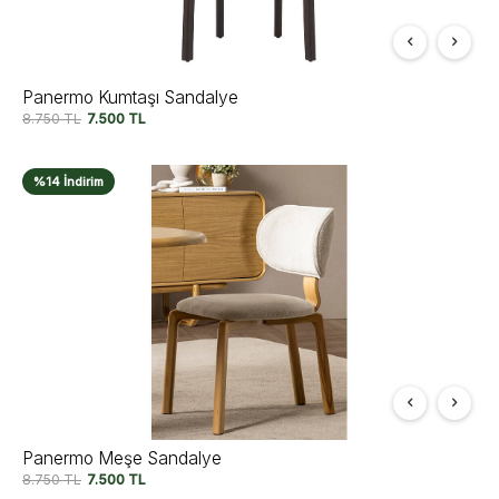
Panermo Kumtaşı Sandalye
8.750
TL
7.500
TL
%14 İndirim
Panermo Meşe Sandalye
8.750
TL
7.500
TL