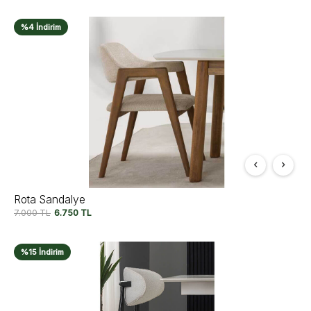
%4 İndirim
Rota Sandalye
7.000
TL
6.750
TL
%15 İndirim