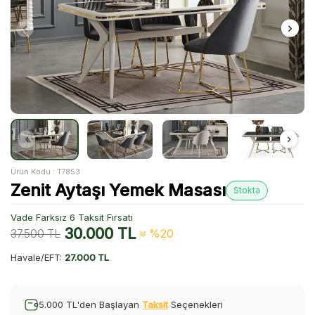
Ürün Kodu :
T7853
Zenit Aytaşı Yemek Masası
Stokta
Vade Farksız 6 Taksit Fırsatı
30.000
TL
37.500
TL
%20
Havale/EFT:
27.000 TL
5.000 TL'den Başlayan
Taksit
Seçenekleri