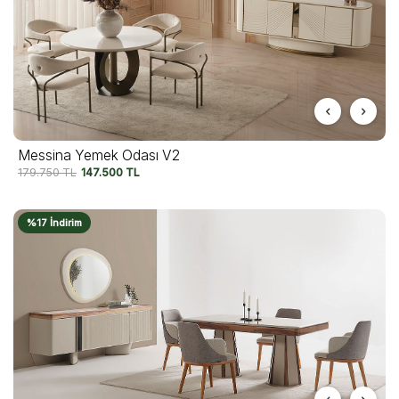
Messina Yemek Odası V2
179.750
TL
147.500
TL
%17 İndirim