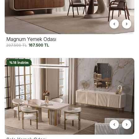
Magnum Yemek Odası
207.500
TL
167.500
TL
%18 İndirim