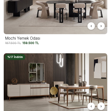
Mochi Yemek Odası
187.500
TL
159.500
TL
%17 İndirim