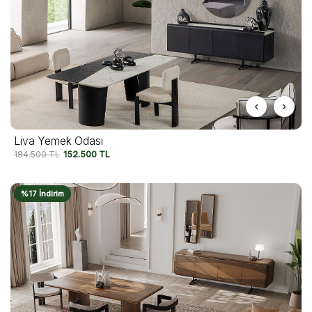
Liva Yemek Odası
184.500
TL
152.500
TL
%17 İndirim