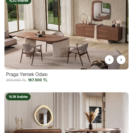
%20 İndirim
Praga Yemek Odası
209.000
TL
167.500
TL
%19 İndirim