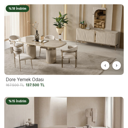
%18 İndirim
Dore Yemek Odası
167.500
TL
137.500
TL
%15 İndirim