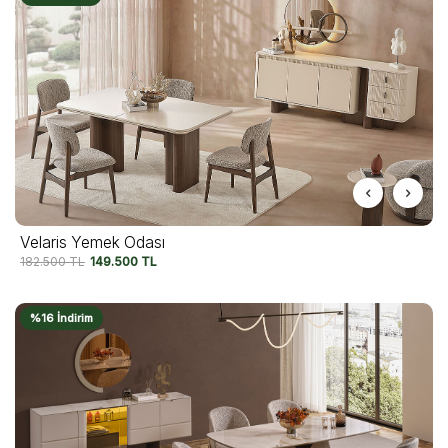
Velaris Yemek Odası
182.500
TL
149.500
TL
%16 İndirim