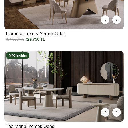
Floransa Luxury Yemek Odası
154.500
TL
129.750
TL
%16 İndirim
Taç Mahal Yemek Odası