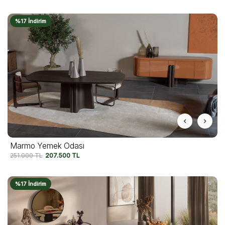
%17 İndirim
Marmo Yemek Odası
251.000
TL
207.500
TL
%17 İndirim