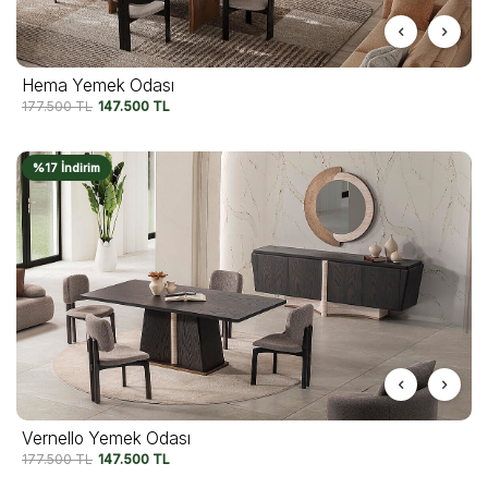
Hema Yemek Odası
177.500
TL
147.500
TL
%17 İndirim
Vernello Yemek Odası
177.500
TL
147.500
TL