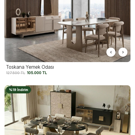
Toskana Yemek Odası
127.500
TL
105.000
TL
%19 İndirim