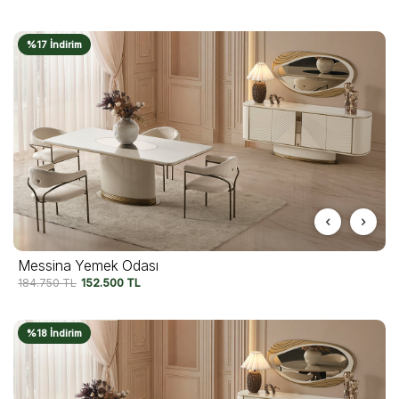
%17 İndirim
Messina Yemek Odası
184.750
TL
152.500
TL
%18 İndirim