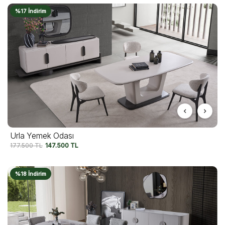
%17 İndirim
Urla Yemek Odası
177.500
TL
147.500
TL
%18 İndirim