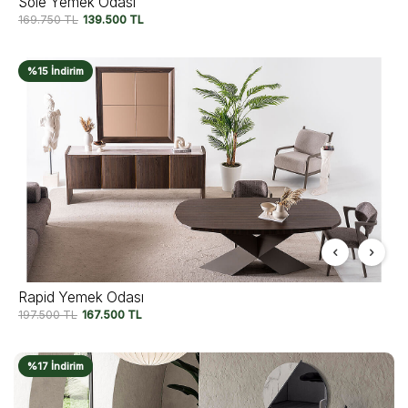
Sole Yemek Odası
169.750
TL
139.500
TL
%15 İndirim
Rapid Yemek Odası
197.500
TL
167.500
TL
%17 İndirim