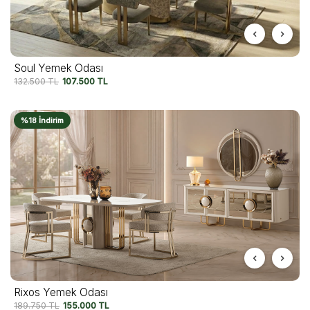
Soul Yemek Odası
132.500
TL
107.500
TL
%18 İndirim
Rixos Yemek Odası
189.750
TL
155.000
TL