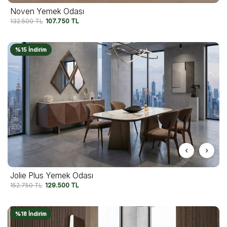
Noven Yemek Odası
132.500
TL
107.750
TL
%15 İndirim
Jolie Plus Yemek Odası
152.750
TL
129.500
TL
%18 İndirim