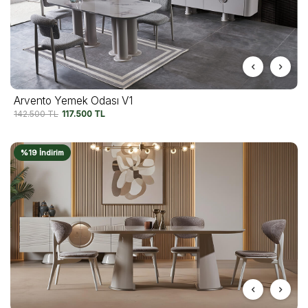
Arvento Yemek Odası V1
142.500
TL
117.500
TL
%19 İndirim