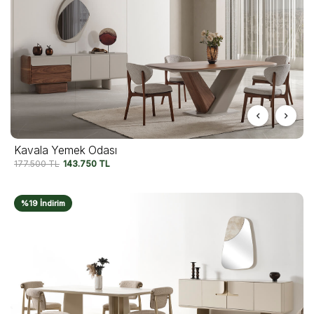
Kavala Yemek Odası
177.500
TL
143.750
TL
%19 İndirim