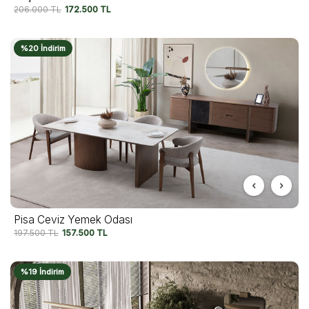
206.000
TL
172.500
TL
%20 İndirim
Pisa Ceviz Yemek Odası
197.500
TL
157.500
TL
%19 İndirim