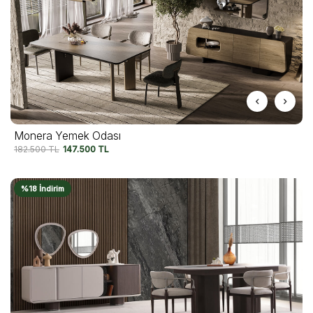
Monera Yemek Odası
182.500
TL
147.500
TL
%18 İndirim