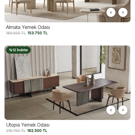
Almata Yemek Odası
189.500
TL
153.750
TL
%12 İndirim
Utopia Yemek Odası
218.750
TL
192.500
TL