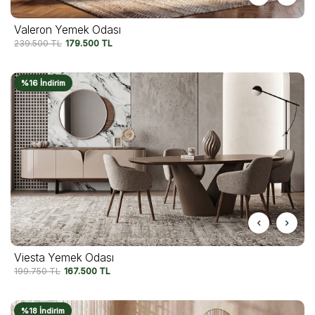
Valeron Yemek Odası
239.500
TL
179.500
TL
%16 İndirim
Viesta Yemek Odası
199.750
TL
167.500
TL
%18 İndirim