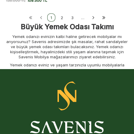
135.000
TL
109.500
TL
1
2
3
…
Büyük Yemek Odası Takımı
Yemek odanızı evinizin kalbi haline getirecek mobilyalar mı
arıyorsunuz? Savenis adresimizde şık masalar, rahat sandalyeler
ve büyük yemek odası takımları bulacaksınız. Yemek odanızı
kişiselleştirmek, hayalinizdeki stili yaşam alanına taşımak için
Savenis Mobilya mağazalarımızı ziyaret edebilirsiniz.
Yemek odanızı eviniz ve yaşam tarzınızla uyumlu mobilyalarla
tasarlayabilirsiniz. Dingin bir öğle yemeğinin, sıcacık aile
yemeklerinin veya arkadaşlarla keyifli akşamların gerçekleştiği
bu alan, davetkâr ve rahat olmalı ve çevrenizi yansıtan bir stile
sahip olmalıdır. Kendi tarzınızı yansıtabileceğiniz
İnegöl yemek
odası takımı
modellerine sitemizden ulaşabilirsiniz.
Ortama Ferahlık Katacak Büyük Yemek
Odası Takımları
Yemek odası sadece masa ve sandalyelerden ibaret değildir. En
değerli anlarınızın yaşandığı yerdir; aile yemekleri, geç
saatlerdeki sohbetler ve kahve eşliğinde doğan projeler hep
burada gerçekleşir. Seçtiğiniz mobilyalar sadece depolama işlevi