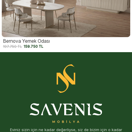
Bernova Yemek Odası
197.750
TL
159.750
TL
Eviniz sizin için ne kadar değerliyse, siz de bizim için o kadar