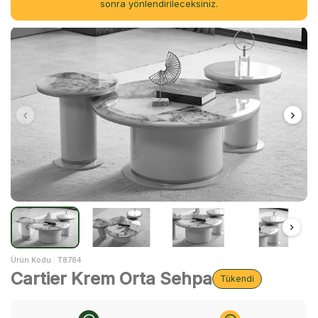
sonra yönlendirileceksiniz.
Ürün Kodu :
T8784
Cartier Krem Orta Sehpa
Tükendi