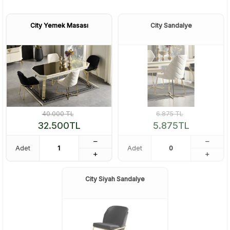
City Yemek Masası
City Sandalye
40.000
TL
6.875
TL
32.500
TL
5.875
TL
Adet
Adet
City Siyah Sandalye