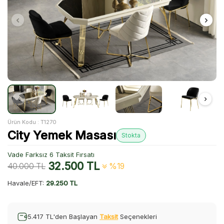
Ürün Kodu :
T1270
City Yemek Masası
Stokta
Vade Farksız 6 Taksit Fırsatı
32.500
TL
40.000
TL
%19
Havale/EFT:
29.250 TL
5.417 TL'den Başlayan
Taksit
Seçenekleri