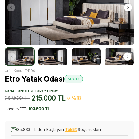
Ürün Kodu :
T4106
Etro Yatak Odası
Stokta
Vade Farksız 9 Taksit Fırsatı
215.000
TL
262.500
TL
%18
Havale/EFT:
193.500 TL
35.833 TL'den Başlayan
Taksit
Seçenekleri