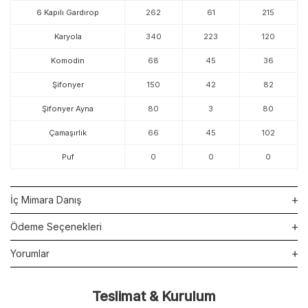
6 Kapılı Gardırop
262
61
215
Karyola
340
223
120
Komodin
68
45
36
Şifonyer
150
42
82
Şifonyer Ayna
80
3
80
Çamaşırlık
66
45
102
Puf
0
0
0
İç Mimara Danış
Ödeme Seçenekleri
Yorumlar
Teslimat & Kurulum