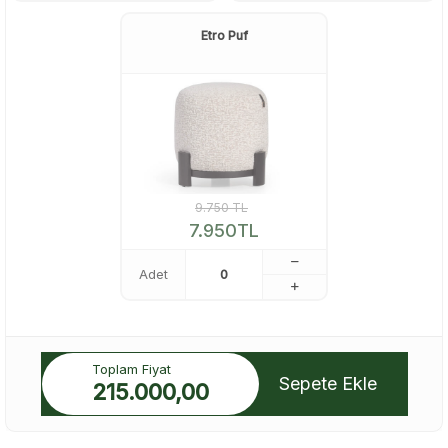
Etro Puf
9.750
TL
7.950
TL
Adet
Toplam Fiyat
Sepete Ekle
215.000,00