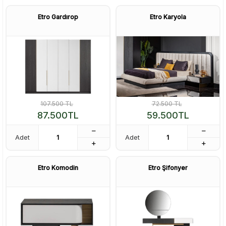
Etro Gardırop
Etro Karyola
107.500
TL
72.500
TL
87.500
TL
59.500
TL
Adet
Adet
Etro Komodin
Etro Şifonyer