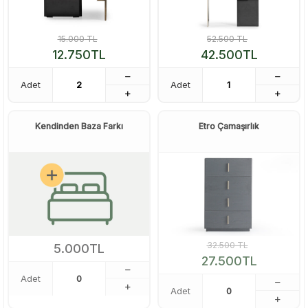
15.000
TL
52.500
TL
12.750
TL
42.500
TL
Adet
Adet
Kendinden Baza Farkı
Etro Çamaşırlık
32.500
TL
5.000
TL
27.500
TL
Adet
Adet