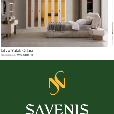
Belize Yatak Odası
252.500
TL
210.000
TL