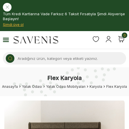
Tüm Kredi Kartlarına Vade Farksız 6 Taksit Fırsatıyla Şimdi Alışverişe
Başlayın!
Şimdi üye ol
0
Flex Karyola
Anasayfa
Yatak Odası
Yatak Odası Mobilyaları
Karyola
Flex Karyola