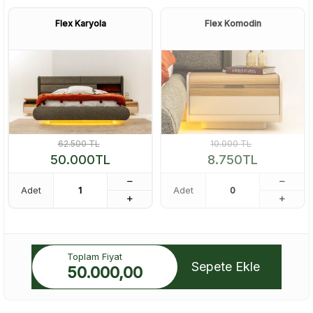
Flex Karyola
Flex Komodin
62.500
TL
10.000
TL
50.000
TL
8.750
TL
Adet
Adet
Toplam Fiyat
Sepete Ekle
50.000,00