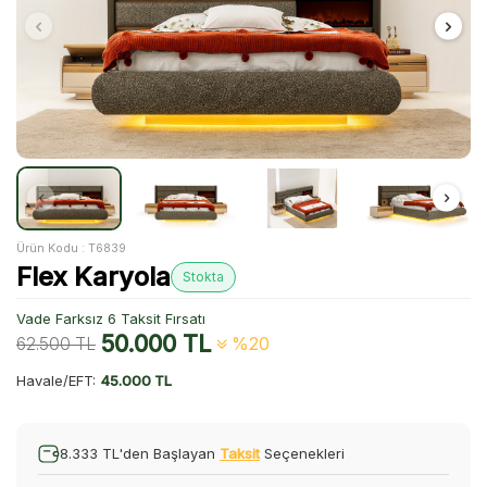
Ürün Kodu :
T6839
Flex Karyola
Stokta
Vade Farksız 6 Taksit Fırsatı
50.000
TL
62.500
TL
%20
Havale/EFT:
45.000 TL
8.333 TL'den Başlayan
Taksit
Seçenekleri