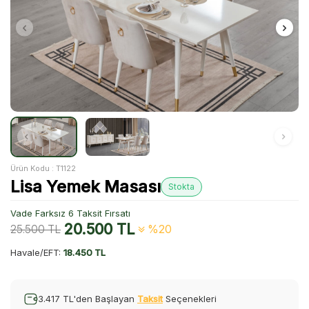
Ürün Kodu :
T1122
Lisa Yemek Masası
Stokta
Vade Farksız 6 Taksit Fırsatı
20.500
TL
25.500
TL
%20
Havale/EFT:
18.450 TL
3.417 TL'den Başlayan
Taksit
Seçenekleri