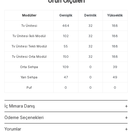
Ürün Ölçüleri
Modüller
Genişlik
Derinlik
Yükseklik
Tv Ünitesi
464
32
188
Tv Ünitesi İkili Modül
102
32
188
Tv Ünitesi Tekli Modül
55
32
188
Tv Ünitesi Orta Modül
150
32
188
Orta Sehpa
109
0
39
Yan Sehpa
47
0
49
Puf
0
0
0
İç Mimara Danış
Ödeme Seçenekleri
Yorumlar