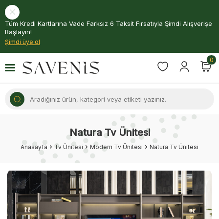
Tüm Kredi Kartlarına Vade Farksız 6 Taksit Fırsatıyla Şimdi Alışverişe
Başlayın!
Şimdi üye ol
0
Natura Tv Ünitesi
Anasayfa
Tv Ünitesi
Modern Tv Ünitesi
Natura Tv Ünitesi