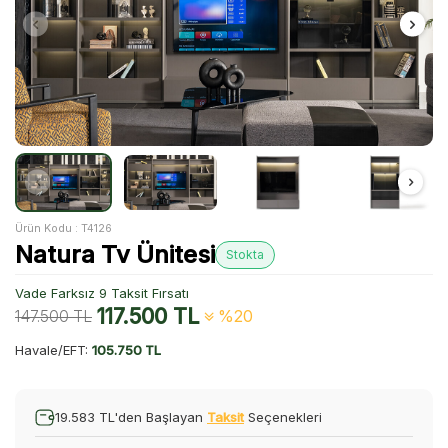
Ürün Kodu :
T4126
Natura Tv Ünitesi
Stokta
Vade Farksız 9 Taksit Fırsatı
117.500
TL
147.500
TL
%20
Havale/EFT:
105.750 TL
19.583 TL'den Başlayan
Taksit
Seçenekleri