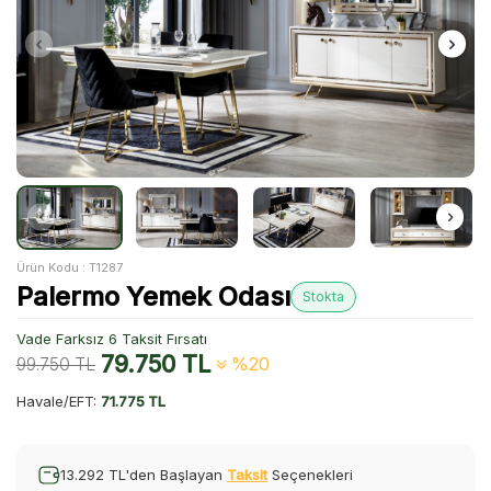
Ürün Kodu :
T1287
Palermo Yemek Odası
Stokta
Vade Farksız 6 Taksit Fırsatı
79.750
TL
99.750
TL
%20
Havale/EFT:
71.775 TL
13.292 TL'den Başlayan
Taksit
Seçenekleri