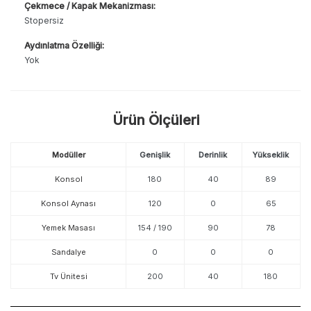
Çekmece / Kapak Mekanizması:
Stopersiz
Aydınlatma Özelliği:
Yok
Ürün Ölçüleri
Modüller
Genişlik
Derinlik
Yükseklik
Konsol
180
40
89
Konsol Aynası
120
0
65
Yemek Masası
154 / 190
90
78
Sandalye
0
0
0
Tv Ünitesi
200
40
180