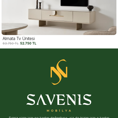
Almata Tv Ünitesi
63.750
TL
52.750
TL
Eviniz sizin için ne kadar değerliyse, siz de bizim için o kadar