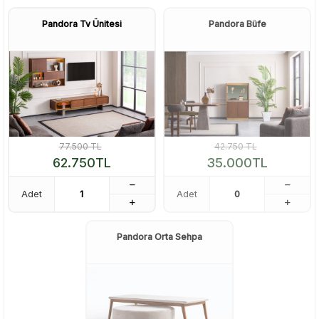
Pandora Tv Ünitesi
Pandora Büfe
77.500
TL
42.750
TL
62.750
TL
35.000
TL
Adet
Adet
Pandora Orta Sehpa