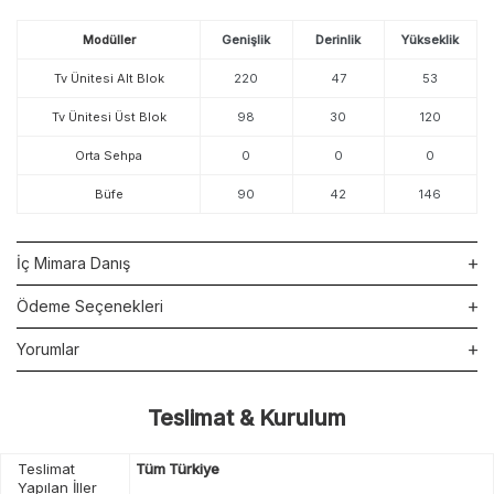
Modüller
Genişlik
Derinlik
Yükseklik
Tv Ünitesi Alt Blok
220
47
53
Tv Ünitesi Üst Blok
98
30
120
Orta Sehpa
0
0
0
Büfe
90
42
146
İç Mimara Danış
Ödeme Seçenekleri
Yorumlar
Teslimat & Kurulum
Teslimat
Tüm Türkiye
Yapılan İller