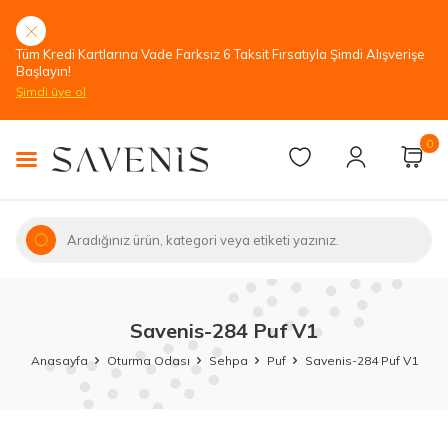
Tüm Kredi Kartlarına Vade Farksız 6 Taksit Fırsatıyla Şimdi Alışverişe
Başlayın!
Şimdi üye ol
0
Savenis-284 Puf V1
Anasayfa
Oturma Odası
Sehpa
Puf
Savenis-284 Puf V1