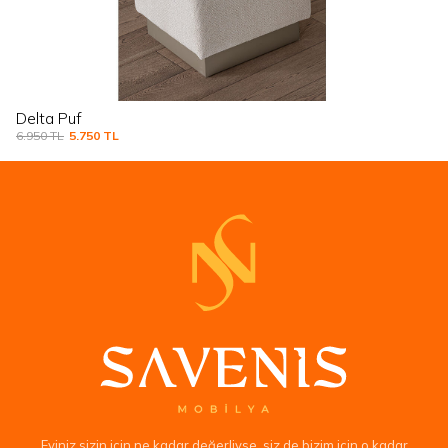
Electra Puf
7.950
TL
6.500
TL
Eviniz sizin için ne kadar değerliyse, siz de bizim için o kadar