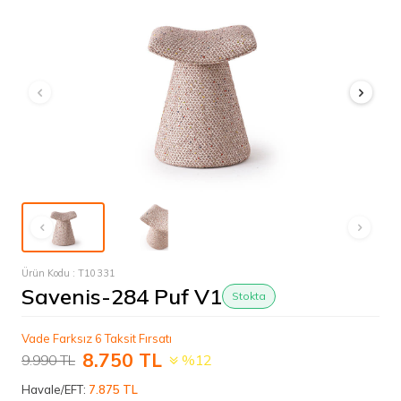
Ürün Kodu :
T10331
Savenis-284 Puf V1
Stokta
Vade Farksız 6 Taksit Fırsatı
8.750
TL
9.990
TL
%12
Havale/EFT:
7.875 TL