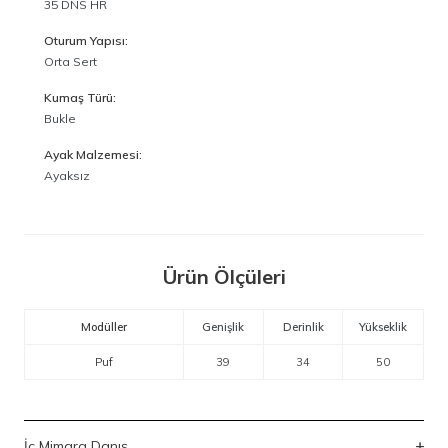
35 DNS HR
Oturum Yapısı:
Orta Sert
Kumaş Türü:
Bukle
Ayak Malzemesi:
Ayaksız
Ürün Ölçüleri
Modüller
Genişlik
Derinlik
Yükseklik
Puf
39
34
50
İç Mimara Danış