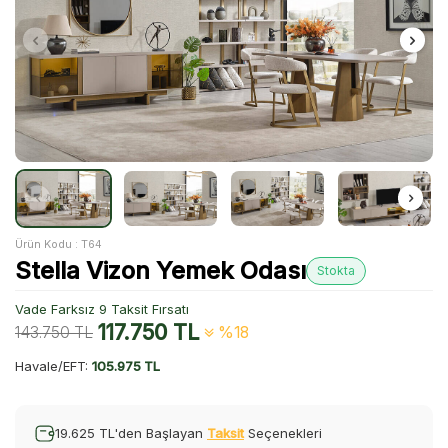
Ürün Kodu :
T64
Stella Vizon Yemek Odası
Stokta
Vade Farksız 9 Taksit Fırsatı
117.750
TL
143.750
TL
%18
Havale/EFT:
105.975 TL
19.625 TL'den Başlayan
Taksit
Seçenekleri