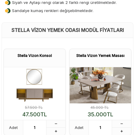
Siyah ve Aytaşı rengi olarak 2 farklı rengi üretilmektedir.
Sandalye kumaş renkleri değişebilmektedir.
STELLA VIZON YEMEK ODASI MODÜL FIYATLARI
Stella Vizon Konsol
Stella Vizon Yemek Masası
57.500
TL
45.000
TL
47.500
TL
35.000
TL
Adet
Adet