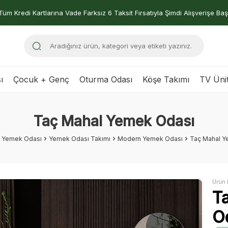
Tüm Kredi Kartlarına Vade Farksız 6 Taksit Fırsatıyla Şimdi Alışverişe Baş
ı
Çocuk + Genç
Oturma Odası
Köşe Takımı
TV Ünit
Taç Mahal Yemek Odası
Yemek Odası
Yemek Odası Takımı
Modern Yemek Odası
Taç Mahal Y
Ürün 
T
O