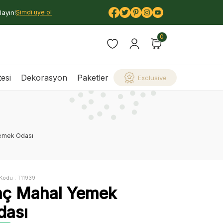
layın!
Şimdi üye ol
0
esi
Dekorasyon
Paketler
Exclusive
emek Odası
Kodu :
T11939
aç Mahal Yemek
dası