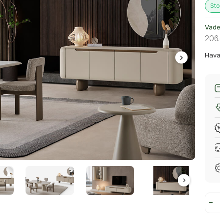
Sto
Vade 
206
Hava