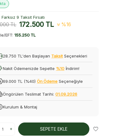
kta
Farksız 9 Taksit Fırsatı
172.500
TL
.000
TL
%16
le/EFT:
155.250 TL
28.750 TL'den Başlayan
Taksit
Seçenekleri
Nakit Ödemenizde Sepette
%10
İndirim!
69.000 TL (%40)
Ön Ödeme
Seçeneğiyle
Öngörülen Teslimat Tarihi:
01.09.2026
Kurulum & Montaj
SEPETE EKLE