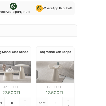
WhatsApp Bilgi Hattı
atsApp Sipariş Hattı
ç Mahal Orta Sehpa
Taç Mahal Yan Sehpa
32.500
TL
15.000
TL
27.500
TL
12.500
TL
et
Adet