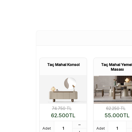
Taç Mahal Konsol
Taç Mahal Yeme
Masası
74.750
TL
62.250
TL
62.500
TL
55.000
TL
Adet
Adet