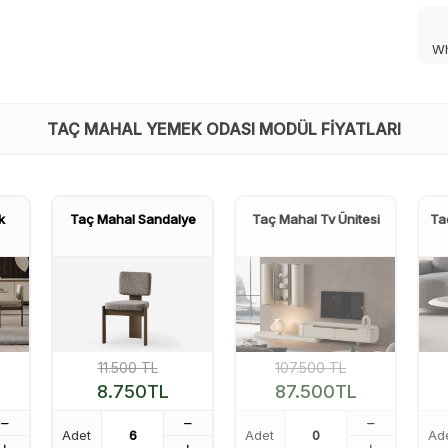
Wh
TAÇ MAHAL YEMEK ODASI MODÜL FIYATLARI
k
Taç Mahal Sandalye
Taç Mahal Tv Ünitesi
Ta
11.500
TL
107.500
TL
8.750
TL
87.500
TL
Adet
Adet
Ad