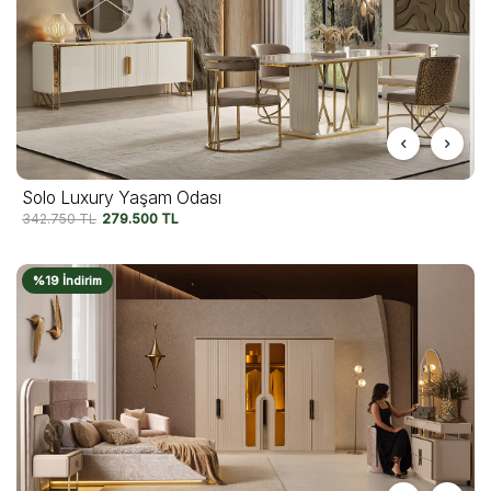
Solo Luxury Yaşam Odası
342.750
TL
279.500
TL
%19 İndirim