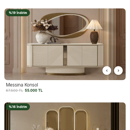
%19 İndirim
Messina Konsol
67.500
TL
55.000
TL
%16 İndirim