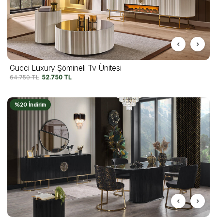
Gucci Luxury Şömineli Tv Ünitesi
64.750
TL
52.750
TL
%20 İndirim