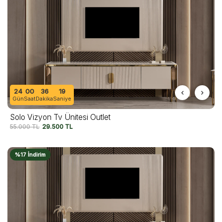
24
00
36
16
Gün
Saat
Dakika
Saniye
Solo Vizyon Tv Ünitesi Outlet
55.000
TL
29.500
TL
%17 İndirim