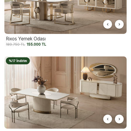
Rixos Yemek Odası
189.750
TL
155.000
TL
%17 İndirim