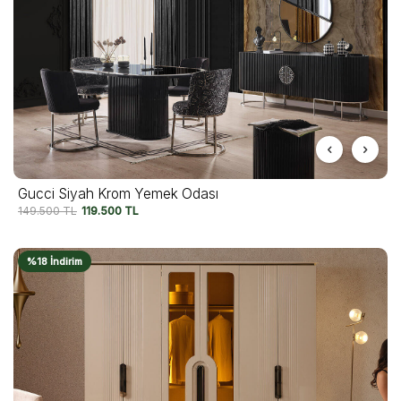
Gucci Siyah Krom Yemek Odası
149.500
TL
119.500
TL
%18 İndirim