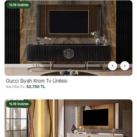
%19 İndirim
Gucci Siyah Krom Tv Ünitesi
64.750
TL
52.750
TL
%19 İndirim