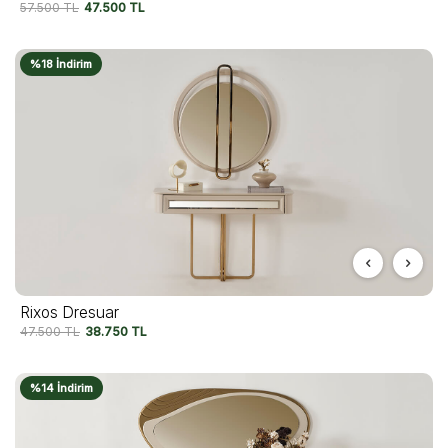
57.500
TL
47.500
TL
%18 İndirim
Rixos Dresuar
47.500
TL
38.750
TL
%14 İndirim