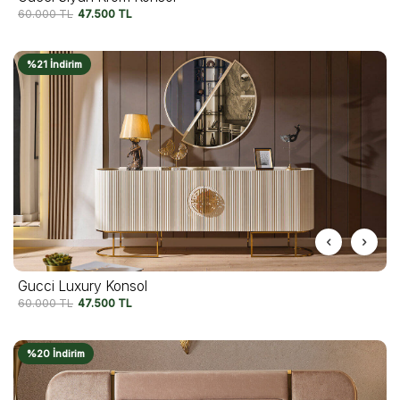
60.000
TL
47.500
TL
%21 İndirim
Gucci Luxury Konsol
60.000
TL
47.500
TL
%20 İndirim