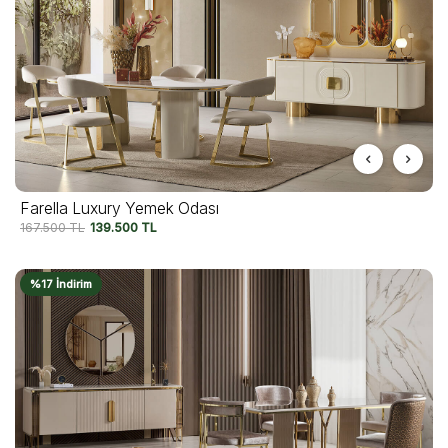
Farella Luxury Yemek Odası
167.500
TL
139.500
TL
%17 İndirim