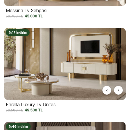
Messina Tv Sehpası
59.750
TL
45.000
TL
%17 İndirim
Farella Luxury Tv Ünitesi
59.500
TL
49.500
TL
%46 İndirim