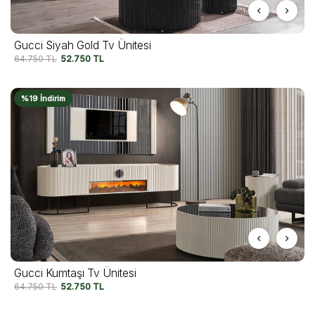
Gucci Siyah Gold Tv Ünitesi
64.750
TL
52.750
TL
%19 İndirim
Gucci Kumtaşı Tv Ünitesi
64.750
TL
52.750
TL