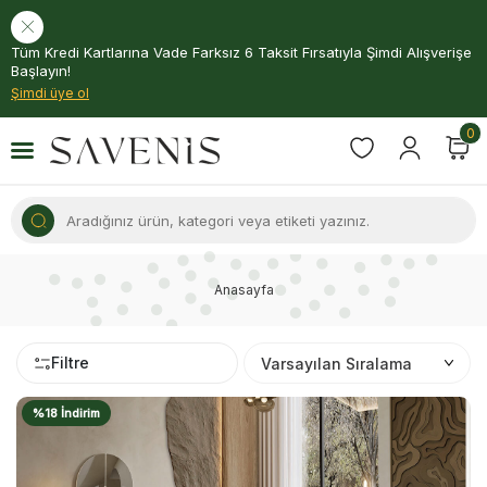
Tüm Kredi Kartlarına Vade Farksız 6 Taksit Fırsatıyla Şimdi Alışverişe
Başlayın!
Şimdi üye ol
0
Anasayfa
Filtre
%18 İndirim