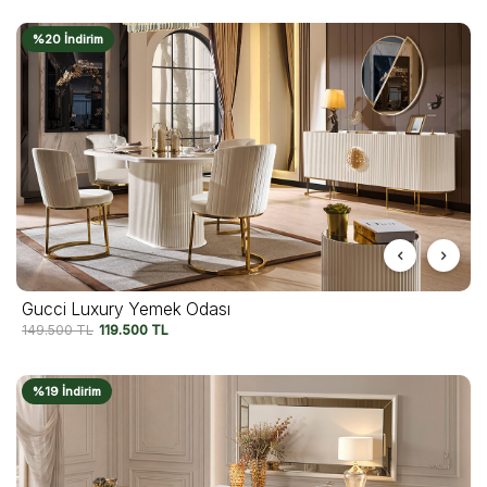
%20 İndirim
Gucci Luxury Yemek Odası
149.500
TL
119.500
TL
%19 İndirim