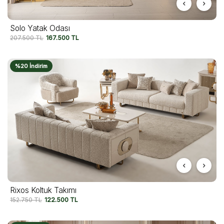
Solo Yatak Odası
207.500
TL
167.500
TL
%20 İndirim
Rixos Koltuk Takımı
152.750
TL
122.500
TL