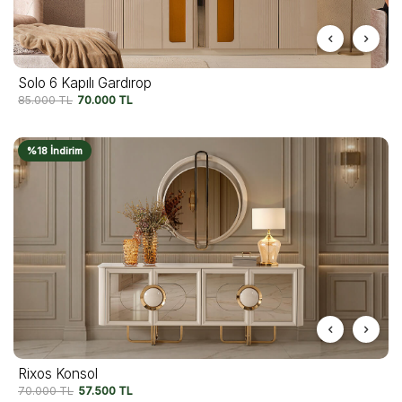
Solo 6 Kapılı Gardırop
85.000
TL
70.000
TL
%18 İndirim
Rixos Konsol
70.000
TL
57.500
TL