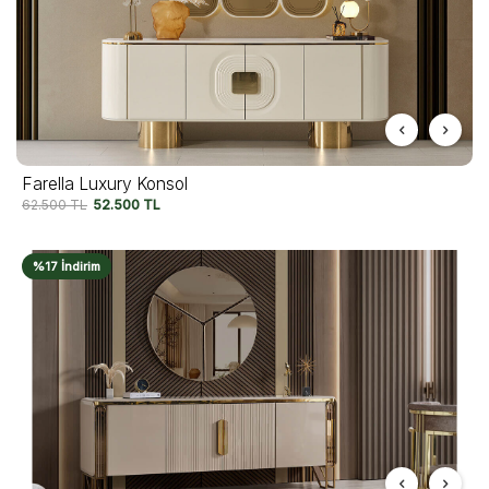
Farella Luxury Konsol
62.500
TL
52.500
TL
%17 İndirim