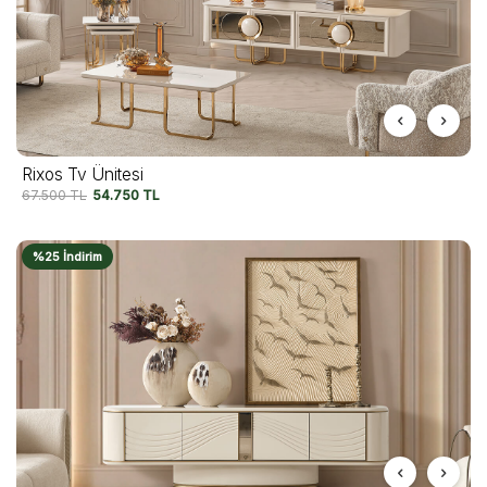
Rixos Tv Ünitesi
67.500
TL
54.750
TL
%25 İndirim