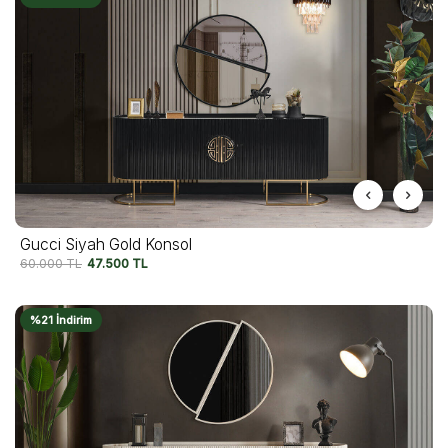
Gucci Siyah Gold Konsol
60.000
TL
47.500
TL
%21 İndirim