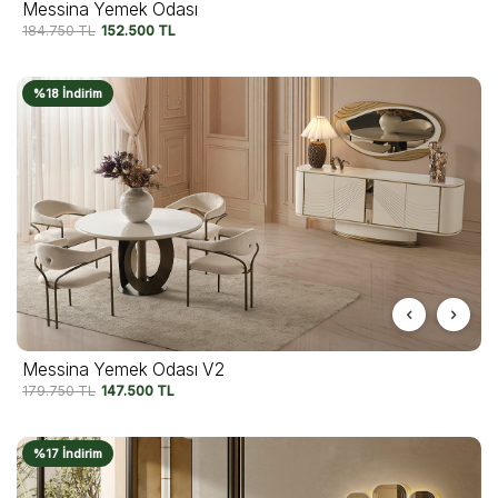
Messina Yemek Odası
184.750
TL
152.500
TL
%18 İndirim
Messina Yemek Odası V2
179.750
TL
147.500
TL
%17 İndirim