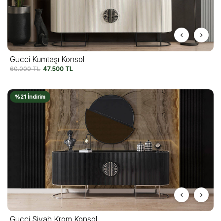
Gucci Kumtaşı Konsol
60.000
TL
47.500
TL
%21 İndirim
Gucci Siyah Krom Konsol